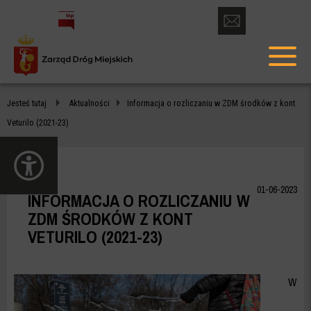
otwórz
formularz
menu
kontaktowy
głów
INFORMACJA
Jesteś tutaj
Aktualności
Informacja o rozliczaniu w ZDM środków z kont
O
Veturilo (2021-23)
ROZLICZANIU
otwórz
W
panel
dostępności
ZDM
01-06-2023
INFORMACJA O ROZLICZANIU W
ŚRODKÓW
ZDM ŚRODKÓW Z KONT
VETURILO (2021-23)
Z
KONT
W
VETURILO