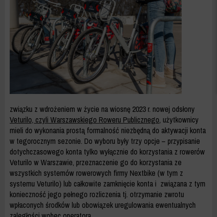
(2021-
23)
-
ZDM
WARSZAWA
związku z wdrożeniem w życie na wiosnę 2023 r. nowej odsłony
Veturilo, czyli Warszawskiego Roweru Publicznego
, użytkownicy
mieli do wykonania prostą formalność niezbędną do aktywacji konta
w tegorocznym sezonie. Do wyboru były trzy opcje – przypisanie
dotychczasowego konta tylko wyłącznie do korzystania z rowerów
Veturilo w Warszawie, przeznaczenie go do korzystania ze
wszystkich systemów rowerowych firmy Nextbike (w tym z
systemu Veturilo) lub całkowite zamknięcie konta i związana z tym
konieczność jego pełnego rozliczenia tj. otrzymanie zwrotu
wpłaconych środków lub obowiązek uregulowania ewentualnych
zaległości wobec operatora.