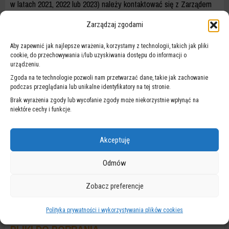
w latach 2021, 2022 lub 2023) należy kontaktować się z Zarządem
Dróg Miejskich w Warszawie. Środki te będą zwracane po
Zarządzaj zgodami
przesłaniu do ZDM w wypełnionego w całości i poprawnymi danymi
krótkiego formularza, który pobrać można u dołu strony. Formularz
Aby zapewnić jak najlepsze wrażenia, korzystamy z technologii, takich jak pliki
trzeba następnie przekazać do ZDM w jeden z następujących
cookie, do przechowywania i/lub uzyskiwania dostępu do informacji o
sposobów:
urządzeniu.
osobiście – w kancelarii urzędu (czynna od poniedziałku do
Zgoda na te technologie pozwoli nam przetwarzać dane, takie jak zachowanie
piątku od 7:30 do 15:30)
podczas przeglądania lub unikalne identyfikatory na tej stronie.
Brak wyrażenia zgody lub wycofanie zgody może niekorzystnie wpłynąć na
listownie – nadając przesyłkę na adres Zarząd Dróg Miejskich, ul.
niektóre cechy i funkcje.
Chmielna 120, 00-801 Warszawa
mailowo – wysyłając skan wypełnionego i podpisanego
Akceptuję
dokumentu na adres
kancelaria@zdm.waw.pl
poprzez ePUAP – adres skrzynki i link pozwalający na wysłanie
Odmów
sprawy za pośrednictwem skrzynki podawczej ePUAP
znajduje
się w zakładce „Dane adresowe”
Zobacz preferencje
Na rozpatrzenie sprawy urząd ma standardowo do 30 dni.
Polityka prywatności i wykorzystywania plików cookies