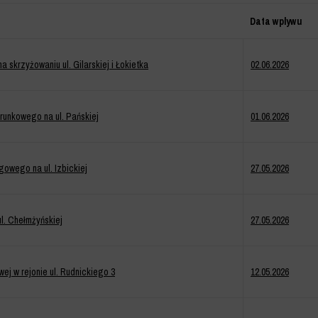
Data wplywu
skrzyżowaniu ul. Gilarskiej i Łokietka
02.06.2026
runkowego na ul. Pańskiej
01.06.2026
owego na ul. Izbickiej
27.05.2026
l. Chełmżyńskiej
27.05.2026
ej w rejonie ul. Rudnickiego 3
12.05.2026