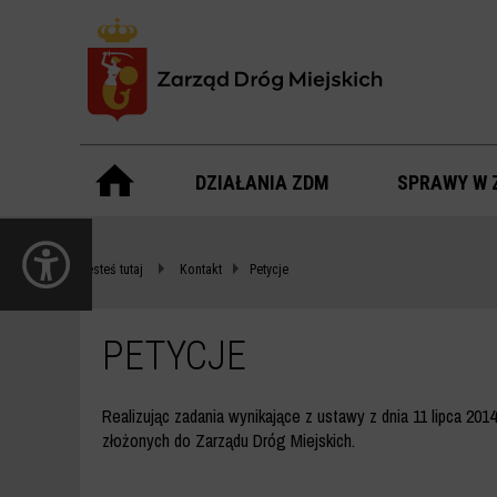
Menu
główne
DZIAŁANIA ZDM
SPRAWY W 
PETYCJE
otwórz
-
panel
Jesteś tutaj
Kontakt
Petycje
dostępności
ZDM
WARSZAWA
PETYCJE
Realizując zadania wynikające z ustawy z dnia 11 lipca 201
złożonych do Zarządu Dróg Miejskich.