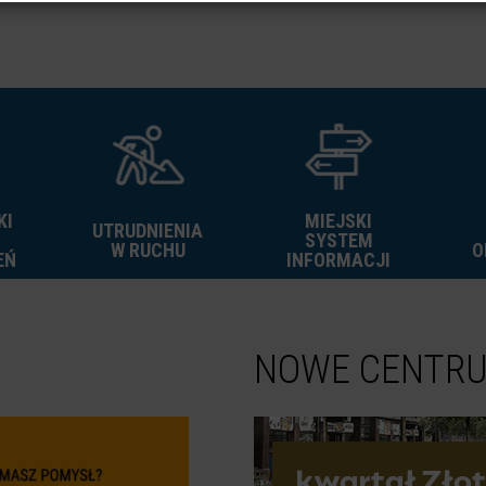
KI
MIEJSKI
UTRUDNIENIA
SYSTEM
W RUCHU
O
EŃ
INFORMACJI
NOWE CENTR