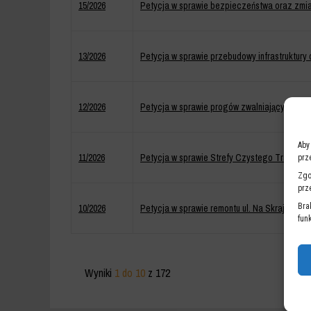
15/2026
Petycja w sprawie bezpieczeństwa oraz zmian
13/2026
Petycja w sprawie przebudowy infrastruktury 
12/2026
Petycja w sprawie progów zwalniających na sk
Aby
11/2026
Petycja w sprawie Strefy Czystego Transpor
prz
Zgo
prz
Bra
10/2026
Petycja w sprawie remontu ul. Na Skraju
fun
1
Wyniki
1 do 10
z 172