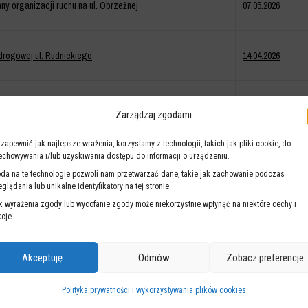
y organizacji ruchu na ul. Obrzeżnej
07.05.2026
drogowej ul. Rudnickiego
14.04.2026
rzyżowaniu ul. Krochmalnej i Wroniej
07.04.2026
Zarządzaj zgodami
 zapewnić jak najlepsze wrażenia, korzystamy z technologii, takich jak pliki cookie, do
tu w Warszawie
31.03.2026
echowywania i/lub uzyskiwania dostępu do informacji o urządzeniu.
da na te technologie pozwoli nam przetwarzać dane, takie jak zachowanie podczas
eglądania lub unikalne identyfikatory na tej stronie.
k wyrażenia zgody lub wycofanie zgody może niekorzystnie wpłynąć na niektóre cechy i
18.03.2026
kcje.
Akceptuję
Odmów
Zobacz preferencje
2
3
…
18
Polityka prywatności i wykorzystywania plików cookies