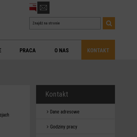
otwórz
formularz
Wyszukiwarka
Wyszukiwana
kontaktowy
Szukaj
fraza
E
PRACA
O NAS
KONTAKT
Kontakt
Dane adresowe
cjach
Godziny pracy