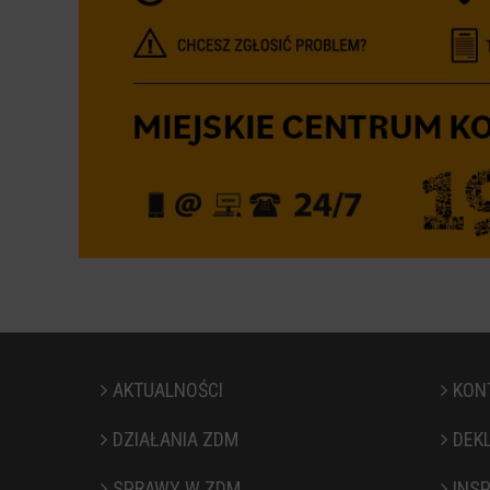
AKTUALNOŚCI
KON
DZIAŁANIA ZDM
DEK
SPRAWY W ZDM
INS