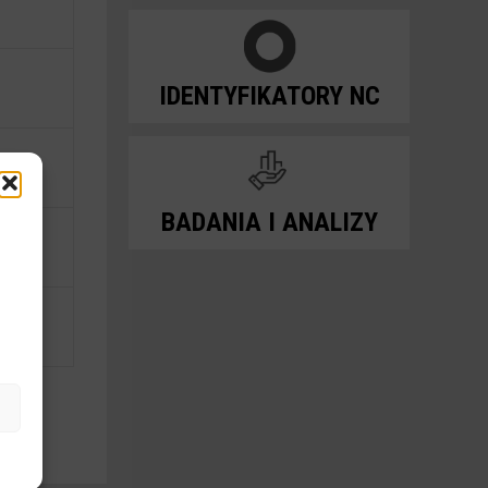
IDENTYFIKATORY NC
BADANIA I ANALIZY