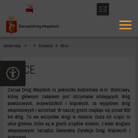
otwórz
formularz
menu
kontaktowy
głów
ULICE
Jesteś tutaj
Działania
Ulice
-
ZDM
ULICE
otwórz
WARSZAWA
panel
dostępności
Zarząd Dróg Miejskich to jednostka budżetowa m.st. Warszawy,
której głównym zadaniem jest utrzymanie istniejących dróg
powiatowych, wojewódzkich i krajowych, za wyjątkiem dróg
ekspresowych i autostrad. W naszej gestii znajduje się ponad 800
km dróg. To nie wszystkie drogi w mieście. Duża ich część to
ulice gminne, które są w gestii urzędów dzielnic, z kolei drogami
ekspresowymi zarządza Generalna Dyrekcja Dróg Krajowych i
Autostrad.