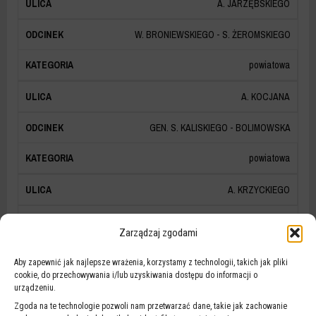
A. JARZĘBSKIEGO
W. BRONIEWSKIEGO - S. ŻEROMSKIEGO
powiatowa
A. KOCJANA
GEN. S. KALISKIEGO - BOLIMOWSKA
powiatowa
A. KRZYCKIEGO
WAWELSKA - FILTROWA
Zarządzaj zgodami
powiatowa
Aby zapewnić jak najlepsze wrażenia, korzystamy z technologii, takich jak pliki
cookie, do przechowywania i/lub uzyskiwania dostępu do informacji o
A. MICKIEWICZA
urządzeniu.
Zgoda na te technologie pozwoli nam przetwarzać dane, takie jak zachowanie
GEN. W. ANDERSA - KLAUDYNY (Z WYŁĄCZENIEM