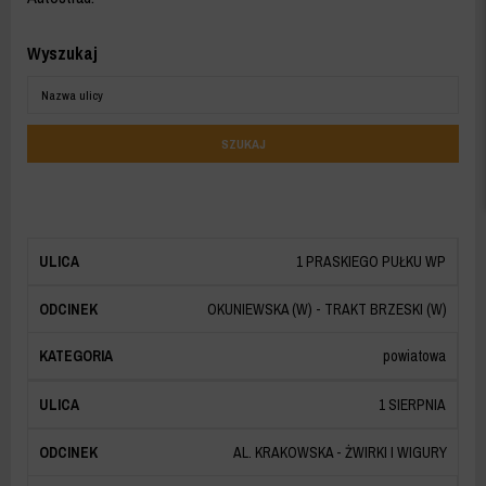
Wyszukaj
Po
wpis
zna
SZUKAJ
wyni
wys
aktu
sie
aut
1 PRASKIEGO PUŁKU WP
poni
OKUNIEWSKA (W) - TRAKT BRZESKI (W)
powiatowa
1 SIERPNIA
AL. KRAKOWSKA - ŻWIRKI I WIGURY