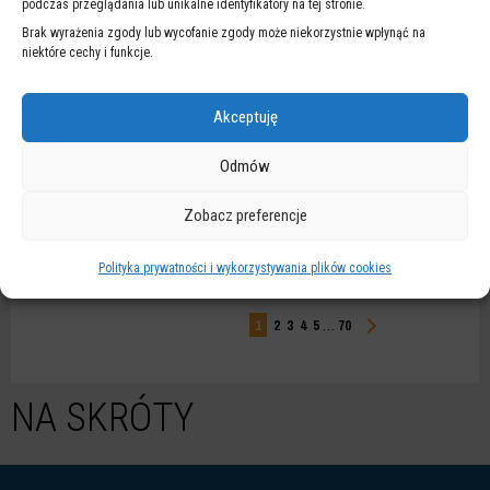
podczas przeglądania lub unikalne identyfikatory na tej stronie.
ODCINKA POŁOŻONEGO W DRODZE EKSPRESOWEJ - AL. ARMII
Brak wyrażenia zgody lub wycofanie zgody może niekorzystnie wpłynąć na
KRAJOWEJ)
niektóre cechy i funkcje.
powiatowa
Akceptuję
A. PAWIŃSKIEGO
Odmów
S. BANACHA - W. KOROTYŃSKIEGO
Zobacz preferencje
powiatowa
Polityka prywatności i wykorzystywania plików cookies
Wyników
1 do 10
z 695
1
2
3
4
5
…
70
NA SKRÓTY