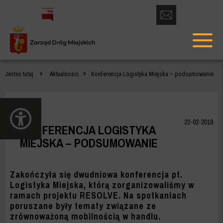
otwórz
formularz
menu
kontaktowy
głów
KONFERENCJA
Jesteś tutaj
Aktualności
Konferencja Logistyka Miejska – podsumowanie
LOGISTYKA
MIEJSKA
otwórz
–
panel
22-02-2019
KONFERENCJA LOGISTYKA
dostępności
PODSUMOWANIE
MIEJSKA – PODSUMOWANIE
-
ZDM
Zakończyła się dwudniowa konferencja pt.
Logistyka Miejska, którą zorganizowaliśmy w
WARSZAWA
ramach projektu
RESOLVE
. Na spotkaniach
poruszane były tematy związane ze
zrównoważoną mobilnością w handlu.