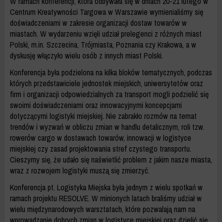
W ramach konferencji, która odbywała się w dniach 20-21 lutego w
Centrum Kreatywności Targowa w Warszawie wymienialiśmy się
doświadczeniami w zakresie organizacji dostaw towarów w
miastach. W wydarzeniu wzięli udział prelegenci z różnych miast
Polski, m.in. Szczecina, Trójmiasta, Poznania czy Krakowa, a w
dyskusję włączyło wielu osób z innych miast Polski.
Konferencja była podzielona na kilka bloków tematycznych, podczas
których przedstawiciele jednostek miejskich, uniwersytetów oraz
firm i organizacji odpowiedzialnych za transport mogli podzielić się
swoimi doświadczeniami oraz innowacyjnymi koncepcjami
dotyczącymi logistyki miejskiej. Nie zabrakło rozmów na temat
trendów i wyzwań w obliczu zmian w handlu detalicznym, roli tzw.
rowerów cargo w dostawach towarów, innowacji w logistyce
miejskiej czy zasad projektowania stref czystego transportu.
Cieszymy się, że udało się naświetlić problem z jakim nasze miasta,
wraz z rozwojem logistyki muszą się zmierzyć.
Konferencja pt. Logistyka Miejska była jednym z wielu spotkań w
ramach projektu
RESOLVE
. W minionych latach braliśmy udział w
wielu międzynarodowych warsztatach, które pozwalają nam na
wprowadzanie dobrych zmian w logistyce miejskiej oraz dzielić się