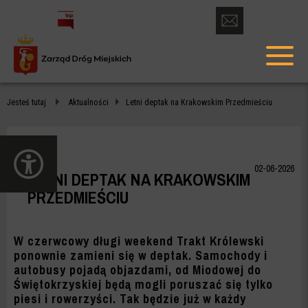
otwórz
formularz
menu
kontaktowy
głów
LETNI
Jesteś tutaj
Aktualności
Letni deptak na Krakowskim Przedmieściu
DEPTAK
NA
otwórz
KRAKOWSKIM
panel
02-06-2026
LETNI DEPTAK NA KRAKOWSKIM
dostępności
PRZEDMIEŚCIU
PRZEDMIEŚCIU
-
ZDM
W czerwcowy długi weekend Trakt Królewski
ponownie zamieni się w deptak. Samochody i
WARSZAWA
autobusy pojadą objazdami, od Miodowej do
Świętokrzyskiej będą mogli poruszać się tylko
piesi i rowerzyści. Tak będzie już w każdy