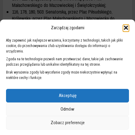
Małachowskiego do Mazowieckiej i Świętokrzyskiej;
116, 178, 180, 503: Senatorską, przez Plac Piłsudskiego,
Królewską, przez Plac Małachowskiego i Mazowiecką do
Świętokrzyskiej;
Zarządzaj zgodami
128 i 175 w kierunku Szczęśliwic i Lotniska Chopina pojadą:
Miodową, Senatorską, przez Plac Piłsudskiego, Królewską i
Aby zapewnić jak najlepsze wrażenia, korzystamy z technologii, takich jak pliki
Marszałkowską, a na Plac Piłsudskiego wrócą przez
cookie, do przechowywania i/lub uzyskiwania dostępu do informacji o
Marszałkowską i Królewską;
urządzeniu.
N44: Senatorską, przez Plac Piłsudskiego, Królewską i
Zgoda na te technologie pozwoli nam przetwarzać dane, takie jak zachowanie
Marszałkowską.
podczas przeglądania lub unikalne identyfikatory na tej stronie.
Szczegółowe informacje na temat kursowania autobusów na
Brak wyrażenia zgody lub wycofanie zgody może niekorzystnie wpłynąć na
stronie internetowej
Warszawskiego Transportu Publicznego
.
niektóre cechy i funkcje.
Akceptuję
NA SKRÓTY
Odmów
Zobacz preferencje