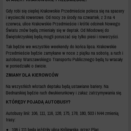
Gdy robi się cieplej Krakowskie Przedmieście poleca się na spacery
i wycieczki rowerowe. Od nocy ze środy na czwartek, z 3 na 4
czerwca, ulice Krakowskie Przedmieście i krótki odcinek Nowego
Światu znów będą zmieniały się w deptak. Od Miodowej do
Świętokrzyskiej będą mogli poruszać się tylko piesi i rowerzyści.
Tak będzie we wszystkie weekendy do końca lipca. Krakowskie
Przedmieście będzie zamykane w noce z piątku na sobotę, a ruch i
autobusy Warszawskiego Transportu Publicznego będą tu wracały
w poniedziałki o świcie.
ZMIANY DLA KIEROWCÓW
Na wszystkich wlotach deptaku będą ustawiane bariery. Na
Bednarskiej będzie ruch dwukierunkowy i zakaz zatrzymywania się.
KTÓRĘDY POJADĄ AUTOBUSY?
Autobusy linii: 106, 111, 116, 128, 175, 178, 180, 503 i N44 zmienią
trasy:
106 i 111 będą jeździły ulicą Królewską, przez Plac