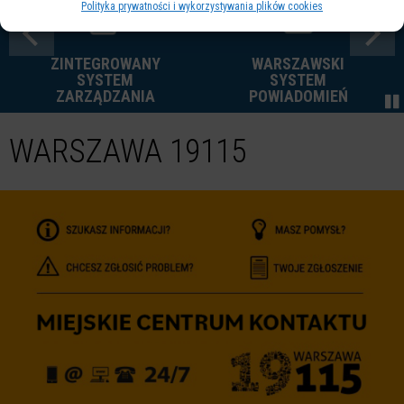
Polityka prywatności i wykorzystywania plików cookies
ZINTEGROWANY
WARSZAWSKI
SYSTEM
SYSTEM
ZARZĄDZANIA
POWIADOMIEŃ
WARSZAWA 19115