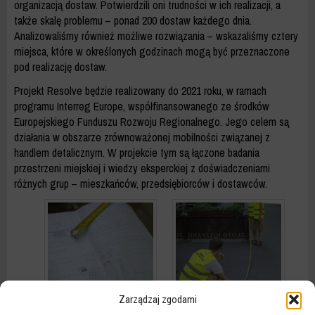
organizacją dostaw. Potwierdzili oni trudności w ich realizacji, a
także skalę problemu – ponad 200 dostaw każdego dnia.
Analizowaliśmy również możliwe rozwiązania – wskazaliśmy cztery
miejsca, które w określonych godzinach mogą być przeznaczone
pod realizację dostaw.
Projekt
Resolve
będzie realizowany do 2021 roku, w ramach
programu Interreg Europe, współfinansowanego ze środków
Europejskiego Funduszu Rozwoju Regionalnego. Jego celem są
działania w obszarze zrównoważonej mobilności związanej z
handlem detalicznym. W projekcie tym są łączone badania
przestrzeni miejskiej i wiedzy eksperckiej z doświadczeniami
różnych grup – mieszkańców, przedsiębiorców i dostawców.
Zarządzaj zgodami