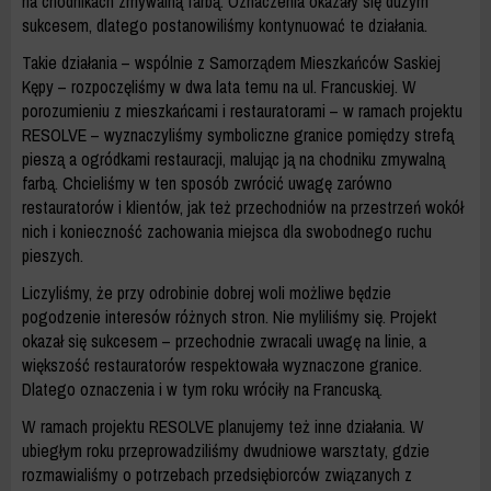
na chodnikach zmywalną farbą. Oznaczenia okazały się dużym
sukcesem, dlatego postanowiliśmy kontynuować te działania.
Takie działania – wspólnie z Samorządem Mieszkańców Saskiej
Kępy – rozpoczęliśmy w dwa lata temu na ul. Francuskiej. W
porozumieniu z mieszkańcami i restauratorami – w ramach projektu
RESOLVE
– wyznaczyliśmy symboliczne granice pomiędzy strefą
pieszą a ogródkami restauracji, malując ją na chodniku zmywalną
farbą. Chcieliśmy w ten sposób zwrócić uwagę zarówno
restauratorów i klientów, jak też przechodniów na przestrzeń wokół
nich i konieczność zachowania miejsca dla swobodnego ruchu
pieszych.
Liczyliśmy, że przy odrobinie dobrej woli możliwe będzie
pogodzenie interesów różnych stron. Nie myliliśmy się. Projekt
okazał się sukcesem – przechodnie zwracali uwagę na linie, a
większość restauratorów respektowała wyznaczone granice.
Dlatego oznaczenia i w tym roku wróciły na Francuską.
W ramach projektu
RESOLVE
planujemy też inne działania. W
ubiegłym roku przeprowadziliśmy dwudniowe warsztaty, gdzie
rozmawialiśmy o potrzebach przedsiębiorców związanych z