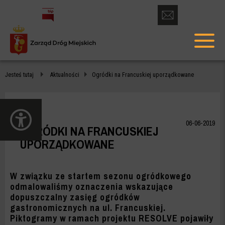
otwórz
formularz
menu
kontaktowy
głów
OGRÓDKI
Jesteś tutaj
Aktualności
Ogródki na Francuskiej uporządkowane
NA
FRANCUSKIEJ
otwórz
UPORZĄDKOWANE
panel
06-06-2019
OGRÓDKI NA FRANCUSKIEJ
dostępności
-
UPORZĄDKOWANE
ZDM
WARSZAWA
W związku ze startem sezonu ogródkowego
odmalowaliśmy oznaczenia wskazujące
dopuszczalny zasięg ogródków
gastronomicznych na ul. Francuskiej.
Piktogramy w ramach projektu
RESOLVE
pojawiły