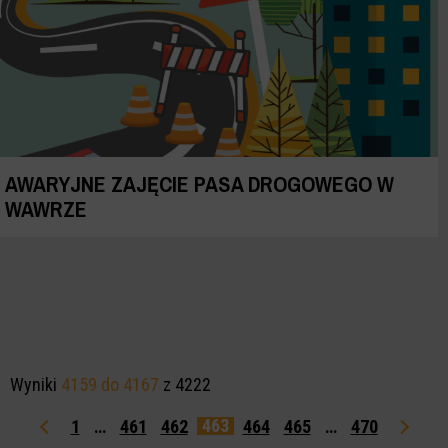
AWARYJNE ZAJĘCIE PASA DROGOWEGO W
WAWRZE
Wyniki
4159 do 4167
z 4222
463
1
…
461
462
464
465
…
470