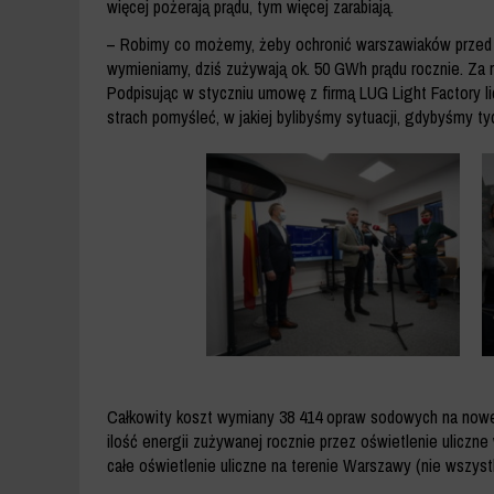
więcej pożerają prądu, tym więcej zarabiają.
– Robimy co możemy, żeby ochronić warszawiaków przed fa
wymieniamy, dziś zużywają ok. 50 GWh prądu rocznie. Za r
Podpisując w styczniu umowę z firmą LUG Light Factory li
strach pomyśleć, w jakiej bylibyśmy sytuacji, gdybyśmy ty
Całkowity koszt wymiany 38 414 opraw sodowych na nowe, w
ilość energii zużywanej rocznie przez oświetlenie uliczn
całe oświetlenie uliczne na terenie Warszawy (nie wszyst