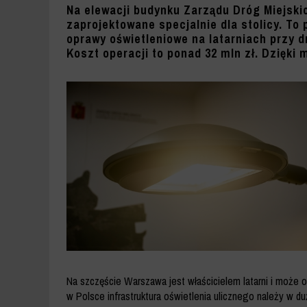
POZOSTAŁE
Na elewacji budynku Zarządu Dróg Miejski
zaprojektowane specjalnie dla stolicy. T
38
oprawy oświetleniowe na latarniach przy 
Koszt operacji to ponad 32 mln zł. Dzięki 
411
W
DRODZE
-
ZDM
WARSZAWA
Na szczęście Warszawa jest właścicielem latarni i może
w Polsce infrastruktura oświetlenia ulicznego należy w 