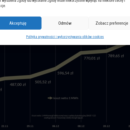
k wyrażenia zgody lub wycofanie zgody może niekorzystnie wpłynąć na niektóre cechy i
kcje.
Akceptuję
Odmów
Zobacz preferencje
Polityka prywatności i wykorzystywania plików cookies