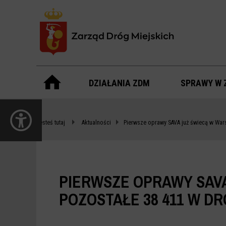
Menu
główne
DZIAŁANIA ZDM
SPRAWY W 
PIERWSZE
otwórz
OPRAWY
panel
Jesteś tutaj
Aktualności
Pierwsze oprawy SAVA już świecą w War
dostępności
SAVA
JUŻ
ŚWIECĄ
PIERWSZE OPRAWY SAVA
W
POZOSTAŁE 38 411 W D
WARSZAWIE.