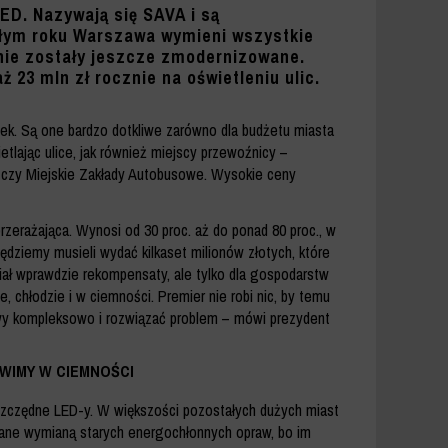
ED. Nazywają się SAVA i są
szłym roku Warszawa wymieni wszystkie
 nie zostały jeszcze zmodernizowane.
 23 mln zł rocznie na oświetleniu ulic.
wyżek. Są one bardzo dotkliwe zarówno dla budżetu miasta
etlając ulice, jak również miejscy przewoźnicy –
 czy Miejskie Zakłady Autobusowe. Wysokie ceny
rzerażająca. Wynosi od 30 proc. aż do ponad 80 proc., w
ędziemy musieli wydać kilkaset milionów złotych, które
iał wprawdzie rekompensaty, ale tylko dla gospodarstw
 chłodzie i w ciemności. Premier nie robi nic, by temu
awy kompleksowo i rozwiązać problem – mówi prezydent
WIMY W CIEMNOŚCI
szczędne LED-y. W większości pozostałych dużych miast
owane wymianą starych energochłonnych opraw, bo im