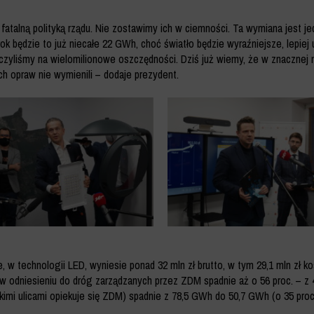
talną polityką rządu. Nie zostawimy ich w ciemności. Ta wymiana jest je
ok będzie to już niecałe 22 GWh, choć światło będzie wyraźniejsze, lepie
czyliśmy na wielomilionowe oszczędności. Dziś już wiemy, że w znacznej mi
ch opraw nie wymienili – dodaje prezydent.
 technologii LED, wyniesie ponad 32 mln zł brutto, w tym 29,1 mln zł kos
e w odniesieniu do dróg zarządzanych przez ZDM spadnie aż o 56 proc. – z
kimi ulicami opiekuje się ZDM) spadnie z 78,5 GWh do 50,7 GWh (o 35 proc.