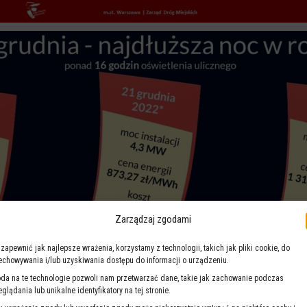
Zarządzaj zgodami
 zapewnić jak najlepsze wrażenia, korzystamy z technologii, takich jak pliki cookie, do
echowywania i/lub uzyskiwania dostępu do informacji o urządzeniu.
da na te technologie pozwoli nam przetwarzać dane, takie jak zachowanie podczas
eglądania lub unikalne identyfikatory na tej stronie.