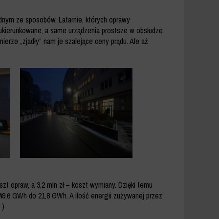
dnym ze sposobów. Latarnie, których oprawy
j ukierunkowane, a same urządzenia prostsze w obsłudze.
erze „zjadły” nam je szalejące ceny prądu. Ale aż
zt opraw, a 3,2 mln zł – koszt wymiany. Dzięki temu
 49,6 GWh do 21,8 GWh. A ilość energii zużywanej przez
).