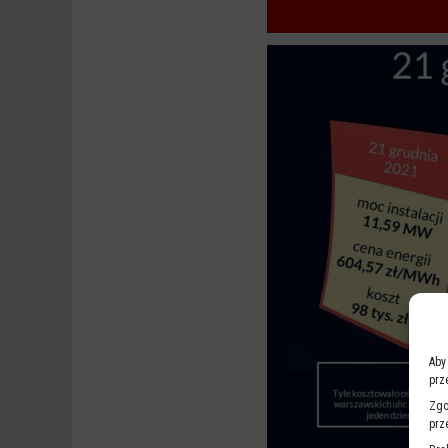
Aby
prz
Zgo
prz