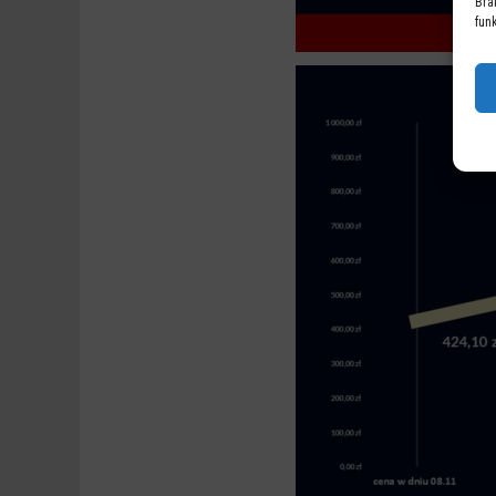
Bra
fun