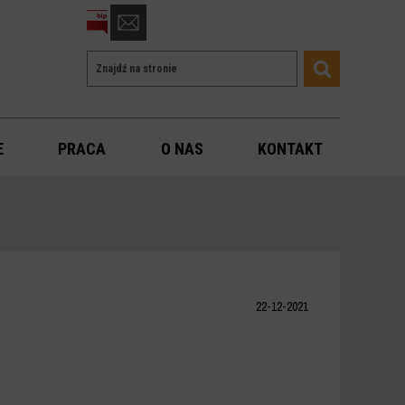
otwórz
formularz
Wyszukiwarka
Wyszukiwana
kontaktowy
Szukaj
fraza
E
PRACA
O NAS
KONTAKT
22-12-2021