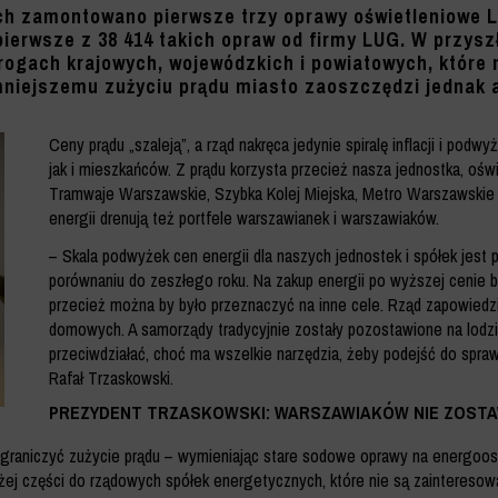
ch zamontowano pierwsze trzy oprawy oświetleniowe L
o pierwsze z 38 414 takich opraw od firmy LUG. W przy
drogach krajowych, wojewódzkich i powiatowych, które
mniejszemu zużyciu prądu miasto zaoszczędzi jednak aż
Ceny prądu „szaleją”, a rząd nakręca jedynie spiralę inflacji i pod
jak i mieszkańców. Z prądu korzysta przecież nasza jednostka, oświ
Tramwaje Warszawskie, Szybka Kolej Miejska, Metro Warszawskie
energii drenują też portfele warszawianek i warszawiaków.
– Skala podwyżek cen energii dla naszych jednostek i spółek jest p
porównaniu do zeszłego roku. Na zakup energii po wyższej cenie b
przecież można by było przeznaczyć na inne cele. Rząd zapowiedz
domowych. A samorządy tradycyjnie zostały pozostawione na lodzie,
przeciwdziałać, choć ma wszelkie narzędzia, żeby podejść do spr
Rafał Trzaskowski.
PREZYDENT TRZASKOWSKI: WARSZAWIAKÓW NIE ZOSTA
 ograniczyć zużycie prądu – wymieniając stare sodowe oprawy na energoo
dużej części do rządowych spółek energetycznych, które nie są zainteres