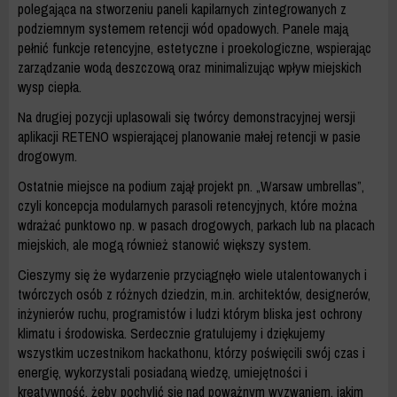
polegająca na stworzeniu paneli kapilarnych zintegrowanych z
podziemnym systemem retencji wód opadowych. Panele mają
pełnić funkcje retencyjne, estetyczne i proekologiczne, wspierając
zarządzanie wodą deszczową oraz minimalizując wpływ miejskich
wysp ciepła.
Na drugiej pozycji uplasowali się twórcy demonstracyjnej wersji
aplikacji RETENO wspierającej planowanie małej retencji w pasie
drogowym.
Ostatnie miejsce na podium zajął projekt pn. „Warsaw umbrellas”,
czyli koncepcja modularnych parasoli retencyjnych, które można
wdrażać punktowo np. w pasach drogowych, parkach lub na placach
miejskich, ale mogą również stanowić większy system.
Cieszymy się że wydarzenie przyciągnęło wiele utalentowanych i
twórczych osób z różnych dziedzin, m.in. architektów, designerów,
inżynierów ruchu, programistów i ludzi którym bliska jest ochrony
klimatu i środowiska. Serdecznie gratulujemy i dziękujemy
wszystkim uczestnikom hackathonu, którzy poświęcili swój czas i
energię, wykorzystali posiadaną wiedzę, umiejętności i
kreatywność, żeby pochylić się nad poważnym wyzwaniem, jakim