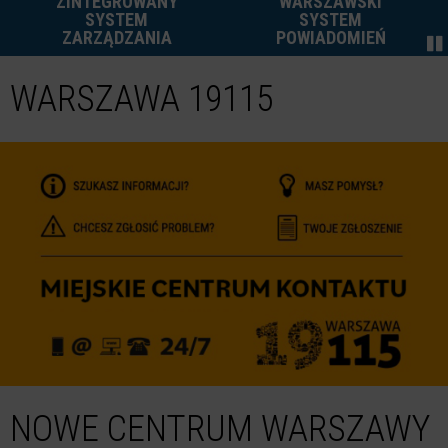
TEGROWANY
WARSZAWSKI
UTRU
SYSTEM
SYSTEM
W 
RZĄDZANIA
POWIADOMIEŃ
WARSZAWA 19115
NOWE CENTRUM WARSZAWY