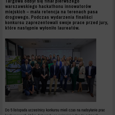
ZWYCIĘZCÓW
Targowa odbył się finał pierwszego
warszawskiego hackathonu innowatorów
-
miejskich – mała retencja na terenach pasa
drogowego. Podczas wydarzenia finaliści
ZDM
konkursu zaprezentowali swoje prace przed jury,
które następnie wyłoniło laureatów.
WARSZAWA
Do 5 listopada uczestnicy konkursu mieli czas na nadsyłanie prac