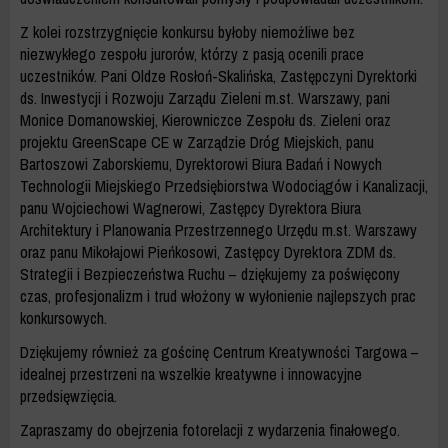
Z kolei rozstrzygnięcie konkursu byłoby niemożliwe bez
niezwykłego zespołu jurorów, którzy z pasją ocenili prace
uczestników. Pani Oldze Rosłoń-Skalińska, Zastępczyni Dyrektorki
ds. Inwestycji i Rozwoju Zarządu Zieleni m.st. Warszawy, pani
Monice Domanowskiej, Kierowniczce Zespołu ds. Zieleni oraz
projektu GreenScape CE w Zarządzie Dróg Miejskich, panu
Bartoszowi Zaborskiemu, Dyrektorowi Biura Badań i Nowych
Technologii Miejskiego Przedsiębiorstwa Wodociągów i Kanalizacji,
panu Wojciechowi Wagnerowi, Zastępcy Dyrektora Biura
Architektury i Planowania Przestrzennego Urzędu m.st. Warszawy
oraz panu Mikołajowi Pieńkosowi, Zastępcy Dyrektora ZDM ds.
Strategii i Bezpieczeństwa Ruchu – dziękujemy za poświęcony
czas, profesjonalizm i trud włożony w wyłonienie najlepszych prac
konkursowych.
Dziękujemy również za gościnę Centrum Kreatywności Targowa –
idealnej przestrzeni na wszelkie kreatywne i innowacyjne
przedsięwzięcia.
Zapraszamy do obejrzenia fotorelacji z wydarzenia finałowego.