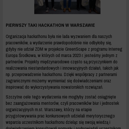
PIERWSZY TAKI HACKATHON W WARSZAWIE
Organizacja hackathonu była nie lada wyzwaniem dla naszych
pracowników, a wydarzenie prawdopodobnie nie odbyłoby się,
gdyby nie udział ZDM w projekcie GreenScape z programu Interreg
Europa Środkowa, w których od marca 2023 r. jesteśmy jednym z
partnerów. Projekty międzynarodowe często są przyczynkiem do
realizowania niestandardowych i innowacyjnych działań, takich jak
np. przeprowadzenie hackathonu. Dzięki współpracy z partnerami
zagranicznymi możemy wymieniać się doświadczeniami oraz
inspirować do wykorzystywania nowatorskich rozwiązań.
Szczytne cele tego wydarzenia nie mogłyby zostać osiągnięte
bez zaangażowania mentorów, czyli pracowników biur i jednostek
organizacyjnych m.st. Warszawy, którzy na etapie
przygotowywania prac konkursowych udzielali merytorycznego
wsparcia uczestnikom hackathonu dzieląc się swoją wiedzą i
doświadczeniem konsultowali pomysły i podpowiadali uczestnikom.