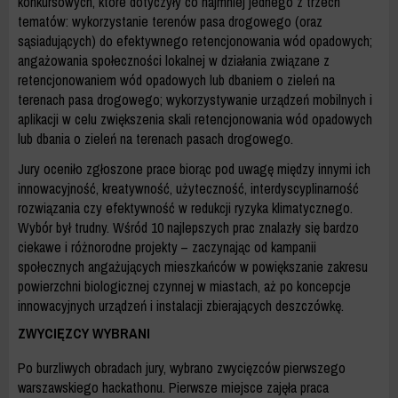
konkursowych, które dotyczyły co najmniej jednego z trzech
tematów: wykorzystanie terenów pasa drogowego (oraz
sąsiadujących) do efektywnego retencjonowania wód opadowych;
angażowania społeczności lokalnej w działania związane z
retencjonowaniem wód opadowych lub dbaniem o zieleń na
terenach pasa drogowego; wykorzystywanie urządzeń mobilnych i
aplikacji w celu zwiększenia skali retencjonowania wód opadowych
lub dbania o zieleń na terenach pasach drogowego.
Jury oceniło zgłoszone prace biorąc pod uwagę między innymi ich
innowacyjność, kreatywność, użyteczność, interdyscyplinarność
rozwiązania czy efektywność w redukcji ryzyka klimatycznego.
Wybór był trudny. Wśród 10 najlepszych prac znalazły się bardzo
ciekawe i różnorodne projekty – zaczynając od kampanii
społecznych angażujących mieszkańców w powiększanie zakresu
powierzchni biologicznej czynnej w miastach, aż po koncepcje
innowacyjnych urządzeń i instalacji zbierających deszczówkę.
ZWYCIĘZCY WYBRANI
Po burzliwych obradach jury, wybrano zwycięzców pierwszego
warszawskiego hackathonu. Pierwsze miejsce zajęła praca