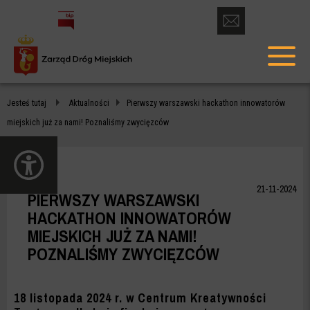
otwórz
formularz
menu
kontaktowy
głów
PIERWSZY
Jesteś tutaj
Aktualności
Pierwszy warszawski hackathon innowatorów
WARSZAWSKI
miejskich już za nami! Poznaliśmy zwycięzców
HACKATHON
otwórz
INNOWATORÓW
panel
dostępności
MIEJSKICH
21-11-2024
PIERWSZY WARSZAWSKI
JUŻ
HACKATHON INNOWATORÓW
MIEJSKICH JUŻ ZA NAMI!
ZA
POZNALIŚMY ZWYCIĘZCÓW
NAMI!
POZNALIŚMY
18 listopada 2024 r. w Centrum Kreatywności