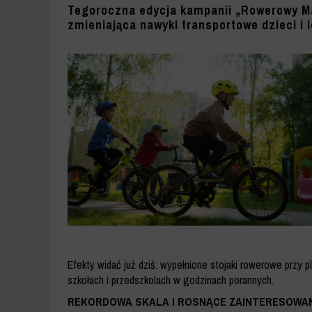
MAJA
Tegoroczna edycja kampanii „Rowerowy Maj”
zmieniająca nawyki transportowe dzieci i i
W
WARSZAWIE
-
ZDM
WARSZAWA
Efekty widać już dziś: wypełnione stojaki rowerowe przy 
szkołach i przedszkolach w godzinach porannych.
REKORDOWA SKALA I ROSNĄCE ZAINTERESOWAN