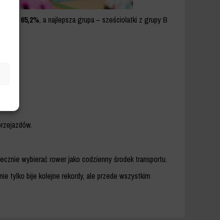
oziomie
65,2%
, a najlepsza grupa – sześciolatki z grupy B
przejazdów.
iecznie wybierać rower jako codzienny środek transportu.
ie tylko bije kolejne rekordy, ale przede wszystkim