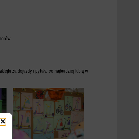
nerów.
.
lejki za dojazdy i pytała, co najbardziej lubią w