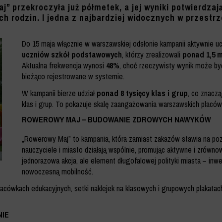
 przekroczyła już półmetek, a jej wyniki potwierdzają
ch rodzin. I jedna z najbardziej widocznych w przestrz
Do 15 maja włącznie w warszawskiej odsłonie kampanii aktywnie u
uczniów szkół podstawowych
, którzy zrealizowali
ponad 1,5 
Aktualna frekwencja wynosi
48%
, choć rzeczywisty wynik może by
bieżąco rejestrowane w systemie.
W kampanii bierze udział
ponad 8 tysięcy klas i grup
, co znaczą
klas i grup. To pokazuje skalę zaangażowania warszawskich placów
ROWEROWY MAJ – BUDOWANIE ZDROWYCH NAWYKÓW
„Rowerowy Maj” to kampania, która zamiast zakazów stawia na poz
nauczyciele i miasto działają wspólnie, promując aktywne i zrówno
jednorazowa akcja, ale element długofalowej polityki miasta – in
nowoczesną mobilność.
placówkach edukacyjnych, setki naklejek na klasowych i grupowych plakata
IE