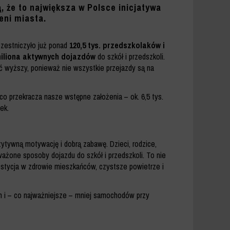
, że to największa w Polsce inicjatywa
eni miasta.
czestniczyło już ponad
120,5 tys. przedszkolaków i
miliona aktywnych dojazdów
do szkół i przedszkoli.
ć wyższy, ponieważ nie wszystkie przejazdy są na
co przekracza nasze wstępne założenia – ok. 6,5 tys.
ek.
ytywną motywację i dobrą zabawę. Dzieci, rodzice,
ważone sposoby dojazdu do szkół i przedszkoli. To nie
westycja w zdrowie mieszkańców, czystsze powietrze i
ch i – co najważniejsze – mniej samochodów przy