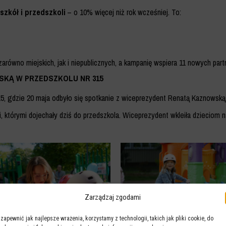
szkół i przedszkoli
– o 10% więcej niż rok wcześniej. To:
zarówno miejskich, jak i niepublicznych, a kampanię wspiera 11 nowych part
SKĄ W PRZEDSZKOLU NR 315
5, gdzie 20 maja odbyło się spotkanie z wiceprezydent Renatą Kaznowską
i, którymi dojechały dziś do przedszkola. Wiceprezydent wkleiła dzieciom nak
Zarządzaj zgodami
 zapewnić jak najlepsze wrażenia, korzystamy z technologii, takich jak pliki cookie, do