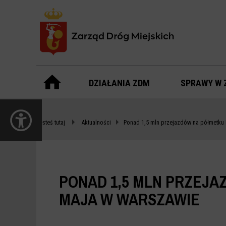
Menu
główne
DZIAŁANIA ZDM
SPRAWY W 
PONAD
otwórz
1,5
panel
Jesteś tutaj
Aktualności
Ponad 1,5 mln przejazdów na półmetk
dostępności
MLN
PRZEJAZDÓW
NA
PONAD 1,5 MLN PRZEJ
PÓŁMETKU
MAJA W WARSZAWIE
ROWEROWEGO