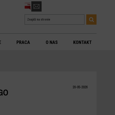
otwórz
formularz
Wyszukiwarka
Wyszukiwana
kontaktowy
Szukaj
fraza
E
PRACA
O NAS
KONTAKT
20-05-2026
GO