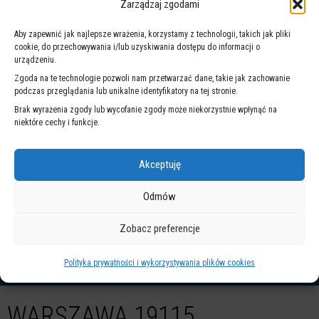
Zarządzaj zgodami
rejestracyjnych lub stan wskazujący na to, że pojazd jest
nieużywany – właściciel lub inna uprawniona osoba ma 6 miesięcy
Aby zapewnić jak najlepsze wrażenia, korzystamy z technologii, takich jak pliki
na odbiór. Po tym czasie zgodnie z przepisami pojazd przechodzi
cookie, do przechowywania i/lub uzyskiwania dostępu do informacji o
na własność miasta.
urządzeniu.
Zgoda na te technologie pozwoli nam przetwarzać dane, takie jak zachowanie
podczas przeglądania lub unikalne identyfikatory na tej stronie.
Brak wyrażenia zgody lub wycofanie zgody może niekorzystnie wpłynąć na
NA SKRÓTY
niektóre cechy i funkcje.
Akceptuję
Odmów
Zobacz preferencje
ZINTEGROWANY
WARSZAWSKI
SYSTEM
SYSTEM
Polityka prywatności i wykorzystywania plików cookies
ZARZĄDZANIA
POWIADOMIEŃ
WARSZAWA 19115