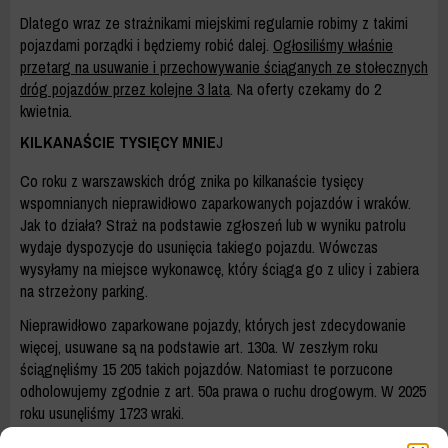
Dlatego wraz ze strażnikami miejskimi regularnie robimy z takimi
pojazdami porządki i będziemy robić dalej.
Ogłosiliśmy właśnie
przetarg na usuwanie i przechowywanie ściąganych ze stołecznych
dróg pojazdów przez kolejne 3 lata
. Na oferty czekamy do 2
kwietnia.
KILKANAŚCIE TYSIĘCY MNIE
J
Co roku z warszawskich dróg znika po kilkanaście tysięcy
wspomnianych nieprawidłowo zaparkowanych pojazdów i wraków.
Jak to działa? Straż na podstawie zgłoszeń lub w wyniku patrolu
wydaje dyspozycje do usunięcia takiego pojazdu. Wówczas
wysyłamy na miejsce wykonawcę, który ściąga go z ulicy i zabiera
na strzeżony parking.
Nieprawidłowo zaparkowane pojazdy, których jest zdecydowanie
więcej, usuwane są na podstawie art. 130a. W zeszłym roku
ściągnęliśmy 15 205 takich pojazdów. Natomiast te porzucone
odholowujemy zgodnie z art. 50a prawa o ruchu drogowym. W 2025
roku usunęliśmy 1723 wraki.
W przypadku odholowania z art. 50a – przesłanką jest brak tablic