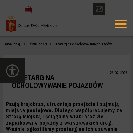
otwórz
formularz
menu
kontaktowy
głów
PRZETARG
Jesteś tutaj
Aktualności
Przetarg na odholowywanie pojazdów
NA
ODHOLOWYWANIE
otwórz
POJAZDÓW
panel
26-02-2026
PRZETARG NA
dostępności
-
ODHOLOWYWANIE POJAZDÓW
ZDM
WARSZAWA
Psują krajobraz, utrudniają przejście i zajmują
miejsca postojowe. Dlatego współpracujemy ze
Strażą Miejską i ściągamy wraki oraz źle
zaparkowane pojazdy z warszawskich dróg.
Właśnie ogłosiliśmy przetarg na ich usuwanie