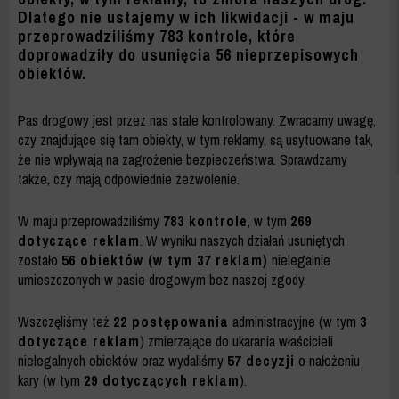
R.
Dlatego nie ustajemy w ich likwidacji - w maju
-
przeprowadziliśmy 783 kontrole, które
doprowadziły do usunięcia 56 nieprzepisowych
ZDM
obiektów.
WARSZAWA
Pas drogowy jest przez nas stale kontrolowany. Zwracamy uwagę,
czy znajdujące się tam obiekty, w tym reklamy, są usytuowane tak,
że nie wpływają na zagrożenie bezpieczeństwa. Sprawdzamy
także, czy mają odpowiednie zezwolenie.
W maju przeprowadziliśmy
783
kontrole
, w tym
269
dotyczące reklam
. W wyniku naszych działań usuniętych
zostało
56 obiektów (w tym 37 reklam)
nielegalnie
umieszczonych w pasie drogowym bez naszej zgody.
Wszczęliśmy też
22 postępowania
administracyjne (w tym
3
dotyczące reklam
) zmierzające do ukarania właścicieli
nielegalnych obiektów oraz wydaliśmy
57 decyzji
o nałożeniu
kary (w tym
29 dotyczących reklam
).