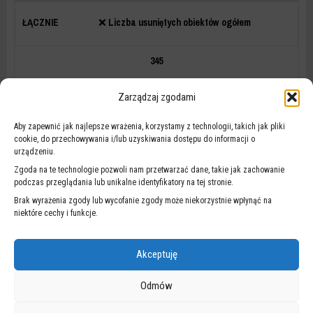
❌
Liczba usuniętych obiektów ogółem
345
Zarządzaj zgodami
📊
Liczba usuniętych reklam
Aby zapewnić jak najlepsze wrażenia, korzystamy z technologii, takich jak pliki
cookie, do przechowywania i/lub uzyskiwania dostępu do informacji o
284
urządzeniu.
Zgoda na te technologie pozwoli nam przetwarzać dane, takie jak zachowanie
podczas przeglądania lub unikalne identyfikatory na tej stronie.
🖇
Liczba wszczętych postępowań ogółem
Brak wyrażenia zgody lub wycofanie zgody może niekorzystnie wpłynąć na
niektóre cechy i funkcje.
174
Akceptuję
📌
Liczba wszczętych postępowań - reklamy
Odmów