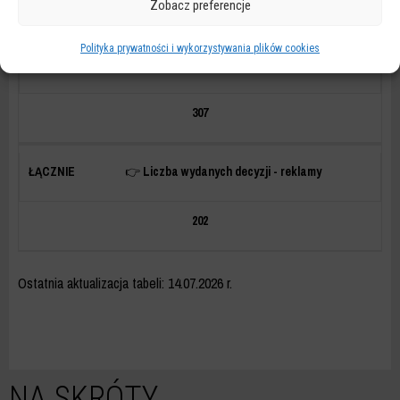
87
Zobacz preferencje
Polityka prywatności i wykorzystywania plików cookies
📝
Liczba wydanych decyzji ogółem
307
👉
Liczba wydanych decyzji - reklamy
202
Ostatnia aktualizacja tabeli: 14.07.2026 r.
NA SKRÓTY