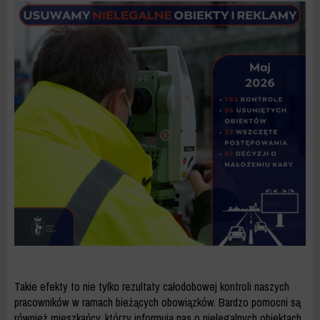
Takie efekty to nie tylko rezultaty całodobowej kontroli naszych
pracowników w ramach bieżących obowiązków. Bardzo pomocni są
również mieszkańcy, którzy informują nas o nielegalnych obiektach.