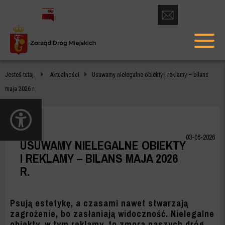
otwórz
formularz
menu
kontaktowy
głów
USUWAMY
Jesteś tutaj
Aktualności
Usuwamy nielegalne obiekty i reklamy – bilans
NIELEGALNE
maja 2026 r.
OBIEKTY
otwórz
I
panel
dostępności
REKLAMY
03-06-2026
USUWAMY NIELEGALNE OBIEKTY
–
I REKLAMY – BILANS MAJA 2026
R.
BILANS
MAJA
Psują estetykę, a czasami nawet stwarzają
2026
zagrożenie, bo zasłaniają widoczność. Nielegalne
obiekty, w tym reklamy, to zmora naszych dróg.