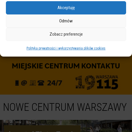
WARSZAWA 19115
Akceptuję
Odmów
Zobacz preferencje
Polityka prywatności i wykorzystywania plików cookies
NOWE CENTRUM WARSZAWY