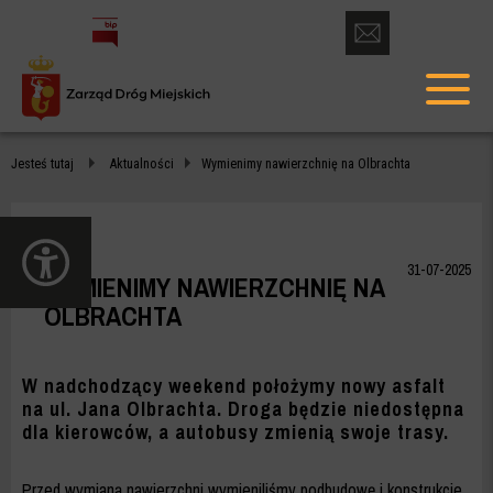
otwórz
formularz
menu
kontaktowy
głów
WYMIENIMY
Jesteś tutaj
Aktualności
Wymienimy nawierzchnię na Olbrachta
NAWIERZCHNIĘ
NA
otwórz
OLBRACHTA
panel
31-07-2025
WYMIENIMY NAWIERZCHNIĘ NA
dostępności
-
OLBRACHTA
ZDM
WARSZAWA
W nadchodzący weekend położymy nowy asfalt
na ul. Jana Olbrachta. Droga będzie niedostępna
dla kierowców, a autobusy zmienią swoje trasy.
Przed wymianą nawierzchni wymieniliśmy podbudowę i konstrukcje