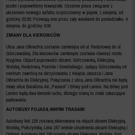
jezdni i poprawiliśmy krawężniki. Ostatnie prace związane z
ułożeniem nowego asfaltu rozpoczniemy w piątek, 1 sierpnia, od
godziny 22:00. Potrwają one przez cały weekend do poniedziałku, 4
sierpnia, do godziny 4:00.
ZMIANY DLA KIEROWCÓW
Ulica Jana Olbrachta zostanie zamknięta od ul. Redutowej do ul.
Górczewskiej. Dla kierowców zamknięte zostanie również rondo
Krygiera. Objazd poprowadzi ulicami: Górczewską, Elekcyjną,
Wolską, Redutową, Pustola i Sowińskiego. Jadący Górczewską od
centrum zawrócą na skrzyżowaniu z Księcia Janusza i Jana
Olbrachta do Elekcyjnej. Połączenia z ulicą Jana Olbrachta nie będą
miały ulice Batalionu AK „Parasol” i Bitwy pod Lenino. Na Bitwy pod
Lenino będą dwa kierunki ruchu, dlatego staną tu znaki zakazujące
parkowania.
AUTOBUSY POJADĄ INNYMI TRASAMI
Autobusy linii 129 zostaną skierowane na objazd ulicami Elekcyjną,
Wolską, Połczyńską. Linia 167 ominie utrudnienia ulicami Elekcyjną i
Ordona. Autobusy linii 190 pojadą ulicami Elekcyjną, Wolską, Fort