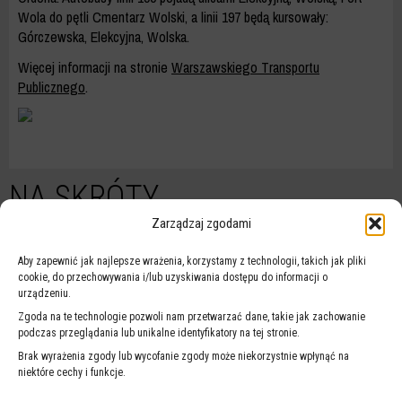
Wola do pętli Cmentarz Wolski, a linii 197 będą kursowały:
Górczewska, Elekcyjna, Wolska.
Więcej informacji na stronie
Warszawskiego Transportu
Publicznego
.
NA SKRÓTY
Zarządzaj zgodami
Aby zapewnić jak najlepsze wrażenia, korzystamy z technologii, takich jak pliki
cookie, do przechowywania i/lub uzyskiwania dostępu do informacji o
urządzeniu.
Zgoda na te technologie pozwoli nam przetwarzać dane, takie jak zachowanie
podczas przeglądania lub unikalne identyfikatory na tej stronie.
WARSZAWSKI
UTRUDNIENIA
Brak wyrażenia zgody lub wycofanie zgody może niekorzystnie wpłynąć na
SYSTEM
W RUCHU
niektóre cechy i funkcje.
POWIADOMIEŃ