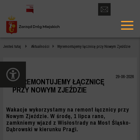
otwórz
formularz
menu
kontaktowy
głów
WYREMONTUJEMY
Jesteś tutaj
Aktualności
Wyremontujemy łącznicę przy Nowym Zjeździe
ŁĄCZNICĘ
PRZY
otwórz
NOWYM
panel
29-06-2026
WYREMONTUJEMY ŁĄCZNICĘ
dostępności
ZJEŹDZIE
PRZY NOWYM ZJEŹDZIE
-
ZDM
Wakacje wykorzystamy na remont łącznicy przy
Nowym Zjeździe. W środę, 1 lipca rano,
WARSZAWA
zamkniemy wjazd z Wisłostrady na Most Śląsko-
Dąbrowski w kierunku Pragi.