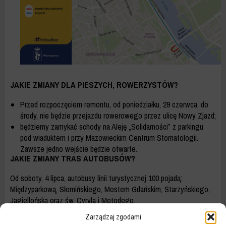
JAKIE ZMIANY DLA PIESZYCH, ROWERZYSTÓW?
Przed rozpoczęciem remontu, od poniedziałku, 29 czerwca, do
środy, nie będzie przejazdu rowerowego przez ulicę Nowy Zjazd;
będziemy zamykać schody na Aleję „Solidarności” z parkingu
pod wiaduktem i przy Mazowieckim Centrum Stomatologii.
Zawsze jedno wejście będzie otwarte.
JAKIE ZMIANY TRAS AUTOBUSÓW?
Od soboty, 4 lipca, autobusy linii turystycznej 100 pojadą:
Międzyparkową, Słomińskiego, Mostem Gdańskim, Starzyńskiego,
Jagiellońską oraz św. Cyryla i Metodego.
Więcej informacji na temat zmienionej trasy autobusu na
Zarządzaj zgodami