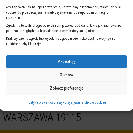
stronie
Warszawskiego Transportu Publicznego
.
Aby zapewnić jak najlepsze wrażenia, korzystamy z technologii, takich jak pliki
cookie, do przechowywania i/lub uzyskiwania dostępu do informacji o
urządzeniu.
Zgoda na te technologie pozwoli nam przetwarzać dane, takie jak zachowanie
podczas przeglądania lub unikalne identyfikatory na tej stronie.
NA SKRÓTY
Brak wyrażenia zgody lub wycofanie zgody może niekorzystnie wpłynąć na
niektóre cechy i funkcje.
Akceptuję
Odmów
Zobacz preferencje
ZINTEGROWANY
WARSZAWSKI
SYSTEM
SYSTEM
ZARZĄDZANIA
POWIADOMIEŃ
Polityka prywatności i wykorzystywania plików cookies
WARSZAWA 19115