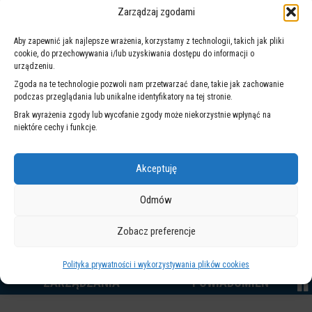
Zarządzaj zgodami
Wileńskiego. W drodze powrotnej będą zawracały na wysokości
ulicy Ząbkowskiej, a następnie skręcą w prawo z Targowej w
Aby zapewnić jak najlepsze wrażenia, korzystamy z technologii, takich jak pliki
Białostocką.
cookie, do przechowywania i/lub uzyskiwania dostępu do informacji o
Szczegóły zmian w kursowaniu autobusów można sprawdzić na
urządzeniu.
stronie
Warszawskiego Transportu Publicznego
.
Zgoda na te technologie pozwoli nam przetwarzać dane, takie jak zachowanie
podczas przeglądania lub unikalne identyfikatory na tej stronie.
Brak wyrażenia zgody lub wycofanie zgody może niekorzystnie wpłynąć na
niektóre cechy i funkcje.
NA SKRÓTY
Akceptuję
Odmów
Zobacz preferencje
ZINTEGROWANY
WARSZAWSKI
Polityka prywatności i wykorzystywania plików cookies
SYSTEM
SYSTEM
ZARZĄDZANIA
POWIADOMIEŃ