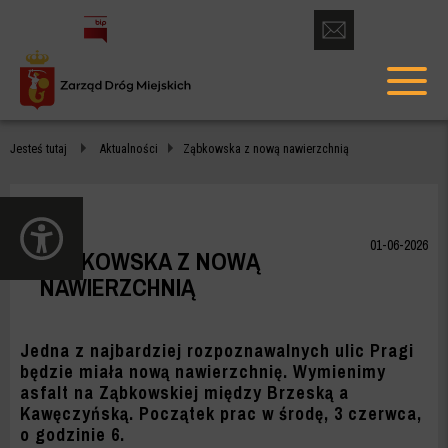
otwórz
formularz
menu
kontaktowy
głów
ZĄBKOWSKA
Jesteś tutaj
Aktualności
Ząbkowska z nową nawierzchnią
Z
NOWĄ
otwórz
NAWIERZCHNIĄ
panel
01-06-2026
ZĄBKOWSKA Z NOWĄ
dostępności
-
NAWIERZCHNIĄ
ZDM
WARSZAWA
Jedna z najbardziej rozpoznawalnych ulic Pragi
będzie miała nową nawierzchnię. Wymienimy
asfalt na Ząbkowskiej między Brzeską a
Kawęczyńską. Początek prac w środę, 3 czerwca,
o godzinie 6.