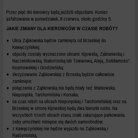
Przez pięć dni kierowcy będą jeździli objazdami. Koniec
asfaltowania w poniedziałek, 8 czerwca, około godziny 5.
JAKIE ZMIANY DLA KIEROWCÓW W CZASIE ROBÓT?
Ulica Ząbkowska będzie zamknięta od Brzeskiej do
Kawęczyńskiej;
objazdy zostały wyznaczone ulicami: Kijowską, Zabraniecką i
Naczelnikowską, Białostocką lub Towarową, Aleją „Solidarności”,
Kosmowskiej i Grodzieńską;
skrzyżowanie Ząbkowskiej z Brzeską będzie całkowicie
zamknięte;
połączenia z Ząbkowską nie będą miały też: Markowska,
Nieporęcka, Tarchomińska i Korsaka;
na czas robót na ulicach Nieporęckiej i Tarchomińskiej oraz na
Brzeskiej w stronę Kijowskiej będą dwa kierunki ruchu. Na
wszystkich trzech ulicach staną znaki zakazujące parkowania,
żeby umożliwić minięcie się dwóch samochodów;
z Kawęczyńskiej nie będzie wyjazdu na Ząbkowską i
Radzymińską.