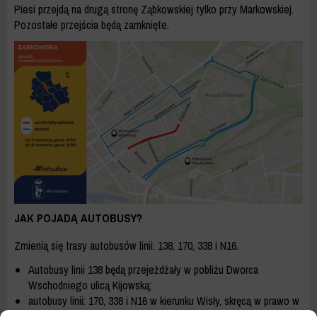
Piesi przejdą na drugą stronę Ząbkowskiej tylko przy Markowskiej.
Pozostałe przejścia będą zamknięte.
JAK POJADĄ AUTOBUSY?
Zmienią się trasy autobusów linii: 138, 170, 338 i N16.
Autobusy linii 138 będą przejeżdżały w pobliżu Dworca
Wschodniego ulicą Kijowską;
autobusy linii: 170, 338 i N16 w kierunku Wisły, skręcą w prawo w
ulicę Białostocką i wyjadą na Targową w pobliżu Dworca