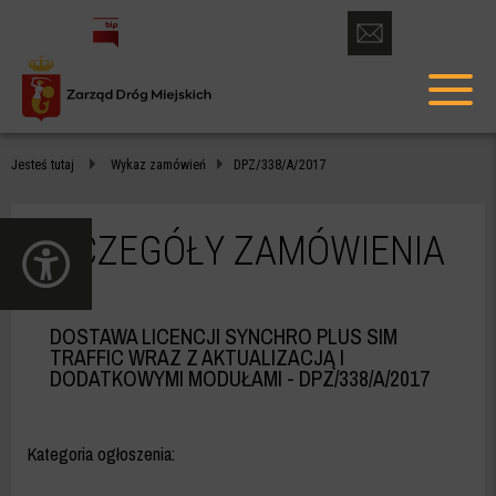
otwórz
formularz
menu
kontaktowy
głów
DPZ/338/A/2017
Jesteś tutaj
Wykaz zamówień
DPZ/338/A/2017
-
ZDM
SZCZEGÓŁY ZAMÓWIENIA
otwórz
WARSZAWA
panel
dostępności
DOSTAWA LICENCJI SYNCHRO PLUS SIM
TRAFFIC WRAZ Z AKTUALIZACJĄ I
DODATKOWYMI MODUŁAMI
- DPZ/338/A/2017
Kategoria ogłoszenia: