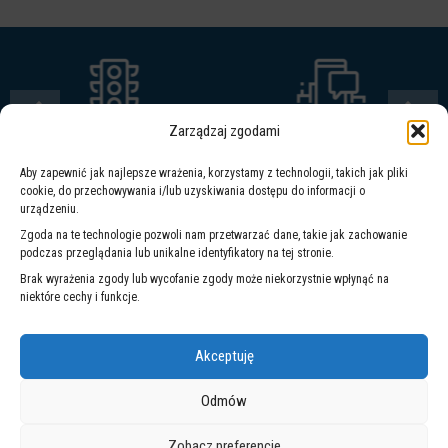
Zarządzaj zgodami
ZINTEGROWANY
WARSZAWSKI
SYSTEM
SYSTEM
Aby zapewnić jak najlepsze wrażenia, korzystamy z technologii, takich jak pliki
ZARZĄDZANIA
POWIADOMIEŃ
cookie, do przechowywania i/lub uzyskiwania dostępu do informacji o
urządzeniu.
WARSZAWA 19115
Zgoda na te technologie pozwoli nam przetwarzać dane, takie jak zachowanie
podczas przeglądania lub unikalne identyfikatory na tej stronie.
Brak wyrażenia zgody lub wycofanie zgody może niekorzystnie wpłynąć na
niektóre cechy i funkcje.
Akceptuję
Odmów
Zobacz preferencje