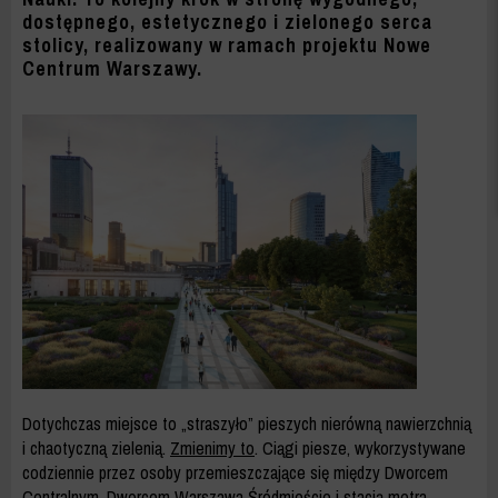
ZDM
dostępnego, estetycznego i zielonego serca
WARSZAWA
stolicy, realizowany w ramach projektu Nowe
Centrum Warszawy.
Dotychczas miejsce to „straszyło” pieszych nierówną nawierzchnią
i chaotyczną zielenią.
Zmienimy to
. Ciągi piesze, wykorzystywane
codziennie przez osoby przemieszczające się między Dworcem
Centralnym, Dworcem Warszawa Śródmieście i stacją metra