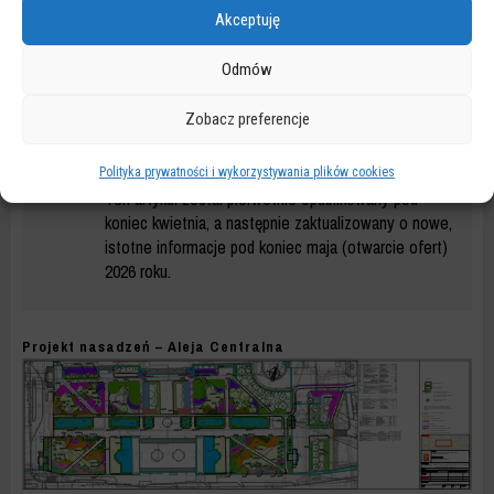
wejścia do Pałacu Kultury i Nauki, stając się miejscem spotkań i
Akceptuję
ciekawych wydarzeń kulturalnych. Tuż obok trwa przebudowa
całego kwartału ulic Złota, Zgoda, Jasna i Sienkiewicza. Inwestycja
Odmów
zakończy się jeszcze w tym roku.
Zobacz preferencje
AKTUALIZACJA
Polityka prywatności i wykorzystywania plików cookies
Ten artykuł został pierwotnie opublikowany pod
koniec kwietnia, a następnie zaktualizowany o nowe,
istotne informacje pod koniec maja (otwarcie ofert)
2026 roku.
Projekt nasadzeń – Aleja Centralna