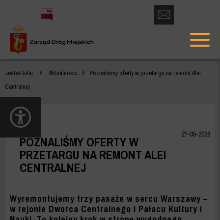
otwórz
formularz
menu
kontaktowy
głów
POZNALIŚMY
Jesteś tutaj
Aktualności
Poznaliśmy oferty w przetargu na remont Alei
OFERTY
Centralnej
W
otwórz
PRZETARGU
panel
dostępności
NA
27-05-2026
POZNALIŚMY OFERTY W
REMONT
PRZETARGU NA REMONT ALEI
CENTRALNEJ
ALEI
CENTRALNEJ
Wyremontujemy trzy pasaże w sercu Warszawy –
-
w rejonie Dworca Centralnego i Pałacu Kultury i
Nauki. To kolejny krok w stronę wygodnego,