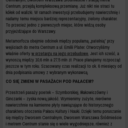
Centrum, przejdą kompleksową przemianę. Już nikt nie straci tu
kółek od walizki. W ramach inwestycji przebudujemy nawierzchnię i
nadamy temu miejscu bardziej reprezentacyjny, zielony charakter.
To przecież jedno z pierwszych miejsc, które widzą osoby
przyjeżdżające do Warszawy.
Metamorfoza obejmie odcinek między popularną „patelnią” przy
wejściach do metra Centrum a ul. Emilii Plater. Otworzyliśmy
właśnie oferty
w przetargu na jego przebudowę.
Jest ich sześć, a
wynoszą między 10,6 mln a 27,5 mln zł. Prace planujemy rozpocząć
jeszcze w tym roku. Szacowany czas realizacji to ok. 6 miesięcy od
dnia podpisania umowy z wybranym wykonawcą.
CO SIĘ ZMIENI W PASAŻACH POD PAŁACEM?
Przestrzeń pasaży poetek – Szymborskiej, Iłłakowiczówny i
Ginczanki – zyska nową jakość. Wymienimy zużyte, nierówne
nawierzchnie na kamienne płyty nawiązujące do historycznego
charakteru otoczenia Pałacu Kultury i Nauki. Dzięki temu poruszanie
się między Dworcem Centralnym, Dworcem Warszawa Śródmieście
i metrem Centrum stanie się o wiele wygodniejsze, również z