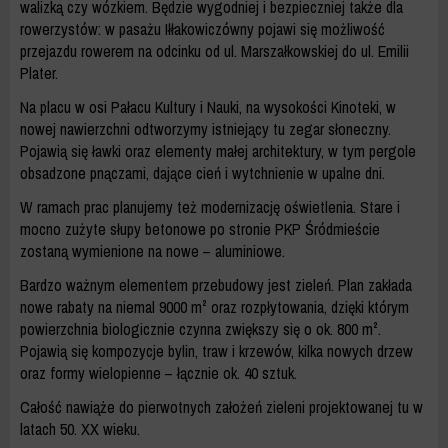
walizką czy wózkiem. Będzie wygodniej i bezpieczniej także dla
rowerzystów: w pasażu Iłłakowiczówny pojawi się możliwość
przejazdu rowerem na odcinku od ul. Marszałkowskiej do ul. Emilii
Plater.
Na placu w osi Pałacu Kultury i Nauki, na wysokości Kinoteki, w
nowej nawierzchni odtworzymy istniejący tu zegar słoneczny.
Pojawią się ławki oraz elementy małej architektury, w tym pergole
obsadzone pnączami, dające cień i wytchnienie w upalne dni.
W ramach prac planujemy też modernizację oświetlenia. Stare i
mocno zużyte słupy betonowe po stronie PKP Śródmieście
zostaną wymienione na nowe – aluminiowe.
Bardzo ważnym elementem przebudowy jest zieleń. Plan zakłada
nowe rabaty na niemal 9000 m² oraz rozpłytowania, dzięki którym
powierzchnia biologicznie czynna zwiększy się o ok. 800 m².
Pojawią się kompozycje bylin, traw i krzewów, kilka nowych drzew
oraz formy wielopienne – łącznie ok. 40 sztuk.
Całość nawiąże do pierwotnych założeń zieleni projektowanej tu w
latach 50. XX wieku.