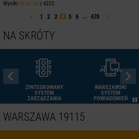
Wyniki
28 do 36
z 4222
4
1
2
3
5
6
…
470
NA SKRÓTY
ZINTEGROWANY
WARSZAWSKI
SYSTEM
SYSTEM
ZARZĄDZANIA
POWIADOMIEŃ
WARSZAWA 19115