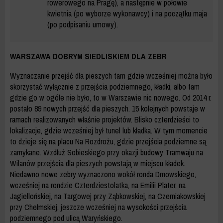
rowerowego na Pragę), a następnie w połowie
kwietnia (po wyborze wykonawcy) i na początku maja
(po podpisaniu umowy).
WARSZAWA DOBRYM SIEDLISKIEM DLA ZEBR
Wyznaczanie przejść dla pieszych tam gdzie wcześniej można było
skorzystać wyłącznie z przejścia podziemnego, kładki, albo tam
gdzie go w ogóle nie było, to w Warszawie nic nowego. Od 2014 r.
postało 89 nowych przejść dla pieszych. 15 kolejnych powstaje w
ramach realizowanych właśnie projektów. Blisko czterdzieści to
lokalizacje, gdzie wcześniej był tunel lub kładka. W tym momencie
to dzieje się na placu Na Rozdrożu, gdzie przejścia podziemne są
zamykane. Wzdłuż Sobieskiego przy okazji budowy Tramwaju na
Wilanów przejścia dla pieszych powstają w miejscu kładek.
Niedawno nowe zebry wyznaczono wokół ronda Dmowskiego,
wcześniej na rondzie Czterdziestolatka, na Emilii Plater, na
Jagiellońskiej, na Targowej przy Ząbkowskiej, na Czerniakowskiej
przy Chełmskiej, jeszcze wcześniej na wysokości przejścia
podziemnego pod ulicą Waryńskiego.