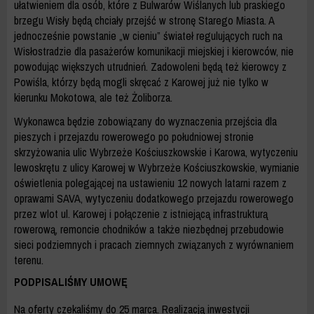
ułatwieniem dla osób, które z Bulwarów Wiślanych lub praskiego
brzegu Wisły będą chciały przejść w stronę Starego Miasta. A
jednocześnie powstanie „w cieniu” świateł regulujących ruch na
Wisłostradzie dla pasażerów komunikacji miejskiej i kierowców, nie
powodując większych utrudnień. Zadowoleni będą też kierowcy z
Powiśla, którzy będą mogli skręcać z Karowej już nie tylko w
kierunku Mokotowa, ale też Żoliborza.
Wykonawca będzie zobowiązany do wyznaczenia przejścia dla
pieszych i przejazdu rowerowego po południowej stronie
skrzyżowania ulic Wybrzeże Kościuszkowskie i Karowa, wytyczeniu
lewoskrętu z ulicy Karowej w Wybrzeże Kościuszkowskie, wymianie
oświetlenia polegającej na ustawieniu 12 nowych latarni razem z
oprawami SAVA, wytyczeniu dodatkowego przejazdu rowerowego
przez wlot ul. Karowej i połączenie z istniejącą infrastrukturą
rowerową, remoncie chodników a także niezbędnej przebudowie
sieci podziemnych i pracach ziemnych związanych z wyrównaniem
terenu.
PODPISALIŚMY UMOWĘ
Na oferty czekaliśmy do 25 marca. Realizacją inwestycji