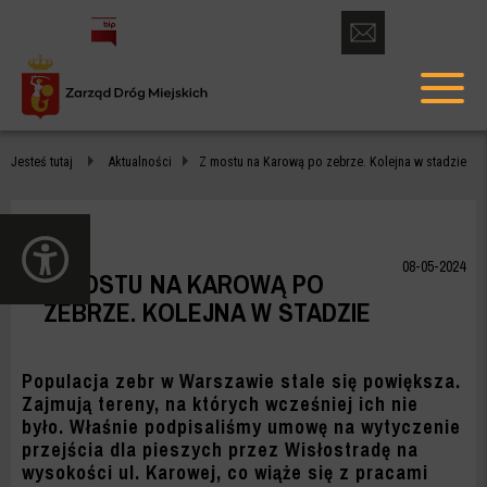
otwórz
formularz
menu
kontaktowy
głów
Z
Jesteś tutaj
Aktualności
Z mostu na Karową po zebrze. Kolejna w stadzie
MOSTU
NA
otwórz
KAROWĄ
panel
08-05-2024
Z MOSTU NA KAROWĄ PO
dostępności
PO
ZEBRZE. KOLEJNA W STADZIE
ZEBRZE.
KOLEJNA
Populacja zebr w Warszawie stale się powiększa.
Zajmują tereny, na których wcześniej ich nie
W
było. Właśnie podpisaliśmy umowę na wytyczenie
przejścia dla pieszych przez Wisłostradę na
STADZIE
wysokości ul. Karowej, co wiąże się z pracami