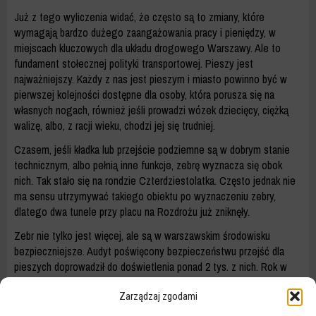
Już z tego wyliczenia widać, że często są to zmiany, które
wymagają bardzo dużego zaangażowania pracy i pieniędzy, w
miejscach kluczowych dla układu drogowego Warszawy. Ale to
fundament stołecznej polityki transportowej. Pieszy jest
najważniejszy. Każdy z nas jest pieszym i miasto powinno być w
pierwszej kolejności dostępne dla osoby, która porusza się na
własnych nogach, również jeśli prowadzi wózek dziecięcy, ciężką
walizę, albo, z racji wieku, chodzi jej się trudniej.
Czasem, jeśli kładka lub przejście podziemne są w dobrym stanie
technicznym, albo pełnią inne funkcje, zebrę wyznacza się obok
nich. Tak stało się na rondzie Czterdziestolatka. Często jednak nie
ma sensu utrzymywać takiego obiektu po wyznaczeniu zebry,
dlatego dwa tunele przy placu na Rozdrożu już zniknęły.
Zebr nie tylko jest więcej, ale są w warszawskim środowisku
bezpieczniejsze. Audyt poświęcony bezpieczeństwu przejść dla
pieszych doprowadził do doświetlenia ponad 2 tys. z nich. Rok w
rok blisko sto kolejnych przechodzi zmiany, od likwidacji
Zarządzaj zgodami
nielegalnego, zasłaniającego widoczność parkowania, przez
budowę azyli, progów zwalniających, po instalację sygnalizacji tam,