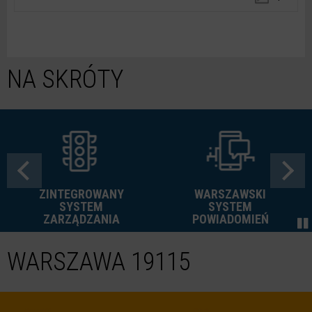
NA SKRÓTY
GROWANY
WARSZAWSKI
UTRUDNI
STEM
SYSTEM
W RUC
DZANIA
POWIADOMIEŃ
WARSZAWA 19115