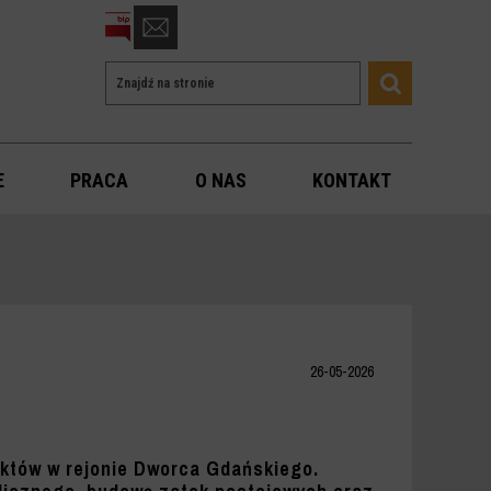
otwórz
formularz
Wyszukiwarka
Wyszukiwana
kontaktowy
Szukaj
fraza
E
PRACA
O NAS
KONTAKT
26-05-2026
uktów w rejonie Dworca Gdańskiego.