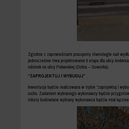
Zgodnie z zapowiedziami pracujemy równolegle nad wydłuż
jednocześnie trwa projektowanie II etapu dla ulicy Ander
odcinek na ulicy Puławskiej (Dolna – Goworka).
“ZAPROJEKTUJ I WYBUDUJ”
Inwestycja będzie realizowana w trybie “zaprojektuj i wyb
ruchu. Zadaniem wybranego wykonawcy będzie przygotowan
roboty budowlane wybrany wykonawca będzie miał łącznie 57