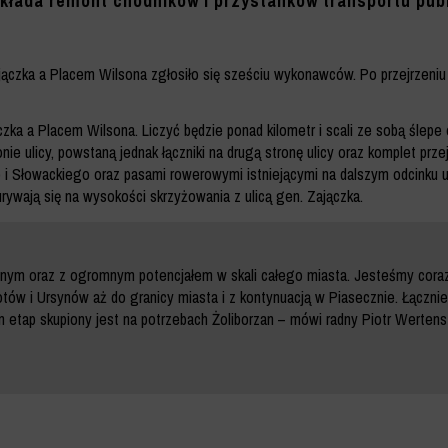
akłada remont chodników i przystanków transportu pu
jączka a Placem Wilsona zgłosiło się sześciu wykonawców. Po przejrzeniu 
a a Placem Wilsona. Liczyć będzie ponad kilometr i scali ze sobą ślepe o
e ulicy, powstaną jednak łączniki na drugą stronę ulicy oraz komplet pr
o i Słowackiego oraz pasami rowerowymi istniejącymi na dalszym odcinku u
rywają się na wysokości skrzyżowania z ulicą gen. Zajączka.
nym oraz z ogromnym potencjałem w skali całego miasta. Jesteśmy coraz 
tów i Ursynów aż do granicy miasta i z kontynuacją w Piasecznie. Łącznie
en etap skupiony jest na potrzebach Żoliborzan – mówi radny Piotr Werten