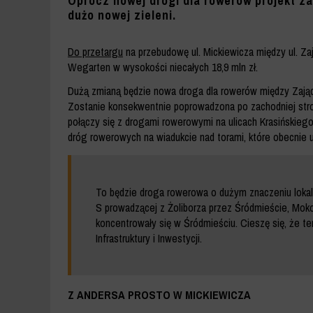
Oprócz nowej drogi dla rowerów projekt z
dużo nowej zieleni.
Do przetargu
na przebudowę ul. Mickiewicza między ul. Za
Wegarten w wysokości niecałych 18,9 mln zł.
Dużą zmianą będzie nowa droga dla rowerów między Zajączk
Zostanie konsekwentnie poprowadzona po zachodniej stroni
połączy się z drogami rowerowymi na ulicach Krasińskieg
dróg rowerowych na wiadukcie nad torami, które obecnie u
To będzie droga rowerowa o dużym znaczeniu lokal
S prowadzącej z Żoliborza przez Śródmieście, Moko
koncentrowały się w Śródmieściu. Cieszę się, że t
Infrastruktury i Inwestycji.
Z ANDERSA PROSTO W MICKIEWICZA