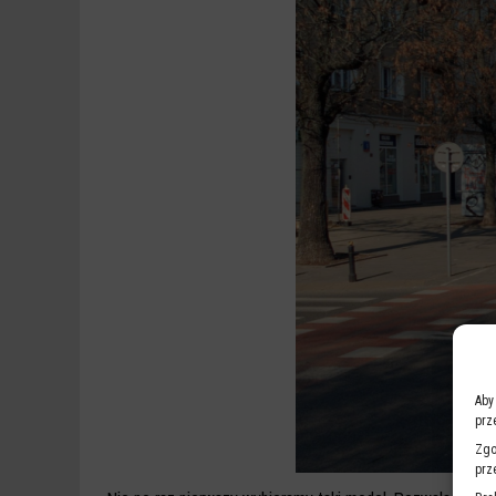
Aby
prz
Zgo
prz