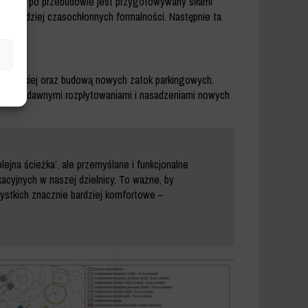
łt ulicy po przebudowie jest przygotowywany siłami
najbardziej czasochłonnych formalności. Następnie ta
 miejskiej oraz budową nowych zatok parkingowych.
any z niedawnymi rozpłytowaniami i nasadzeniami nowych
lejna ścieżka’, ale przemyślane i funkcjonalne
kacyjnych w naszej dzielnicy. To ważne, by
zystkich znacznie bardziej komfortowe –