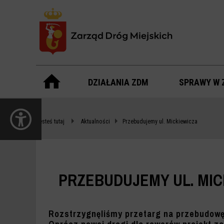
Menu
główne
DZIAŁANIA ZDM
SPRAWY W 
PRZEBUDUJEMY
otwórz
UL.
panel
Jesteś tutaj
Aktualności
Przebudujemy ul. Mickiewicza
dostępności
MICKIEWICZA
-
ZDM
PRZEBUDUJEMY UL. MIC
WARSZAWA
Rozstrzygnęliśmy przetarg na przebudowę 