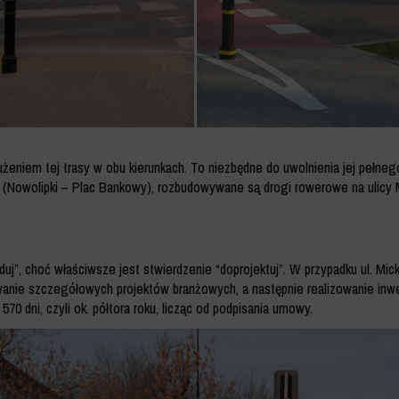
eniem tej trasy w obu kierunkach. To niezbędne do uwolnienia jej pełne
sa (Nowolipki – Plac Bankowy), rozbudowywane są drogi rowerowe na ulicy M
uduj”, choć właściwsze jest stwierdzenie “doprojektuj”. W przypadku ul. Mi
ie szczegółowych projektów branżowych, a następnie realizowanie inwes
0 dni, czyli ok. półtora roku, licząc od podpisania umowy.