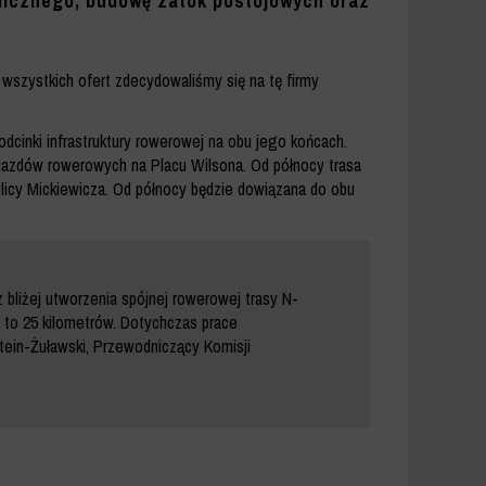
blicznego, budowę zatok postojowych oraz
wszystkich ofert zdecydowaliśmy się na tę firmy
dcinki infrastruktury rowerowej na obu jego końcach.
zejazdów rowerowych na Placu Wilsona. Od północy trasa
licy Mickiewicza. Od północy będzie dowiązana do obu
bliżej utworzenia spójnej rowerowej trasy N-
 to 25 kilometrów. Dotychczas prace
stein-Żuławski, Przewodniczący Komisji