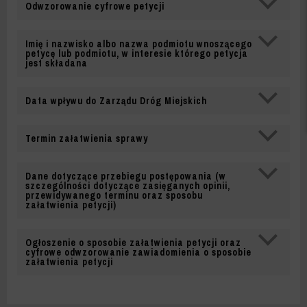
-
Odwzorowanie cyfrowe petycji
ZDM
Imię i nazwisko albo nazwa podmiotu wnoszącego
WARSZAWA
petycę lub podmiotu, w interesie którego petycja
jest składana
Data wpływu do Zarządu Dróg Miejskich
Termin załatwienia sprawy
Dane dotyczące przebiegu postępowania (w
szczególności dotyczące zasięganych opinii,
przewidywanego terminu oraz sposobu
załatwienia petycji)
Ogłoszenie o sposobie załatwienia petycji oraz
cyfrowe odwzorowanie zawiadomienia o sposobie
załatwienia petycji