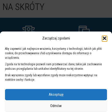
NA SKRÓTY
Zarządzaj zgodami
ZINTEGROWANY
WARSZAWSKI
Aby zapewnić jak najlepsze wrażenia, korzystamy z technologii, takich jak pliki
SYSTEM
SYSTEM
cookie, do przechowywania i/lub uzyskiwania dostępu do informacji o
ZARZĄDZANIA
POWIADOMIEŃ
urządzeniu.
Zgoda na te technologie pozwoli nam przetwarzać dane, takie jak zachowanie
podczas przeglądania lub unikalne identyfikatory na tej stronie.
WARSZAWA 19115
Brak wyrażenia zgody lub wycofanie zgody może niekorzystnie wpłynąć na
niektóre cechy i funkcje.
Akceptuję
Odmów