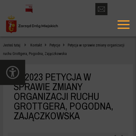
otwórz
formularz
menu
kontaktowy
głów
PETYCJA
Jesteś tutaj
Kontakt
Petycje
Petycja w sprawie zmiany organizacji
W
ruchu Grottgera, Pogodna, Zajączkowska
SPRAWIE
otwórz
ZMIANY
panel
20/2023 PETYCJA W
dostępności
ORGANIZACJI
SPRAWIE ZMIANY
ORGANIZACJI RUCHU
RUCHU
GROTTGERA, POGODNA,
GROTTGERA,
ZAJĄCZKOWSKA
POGODNA,
ZAJĄCZKOWSKA