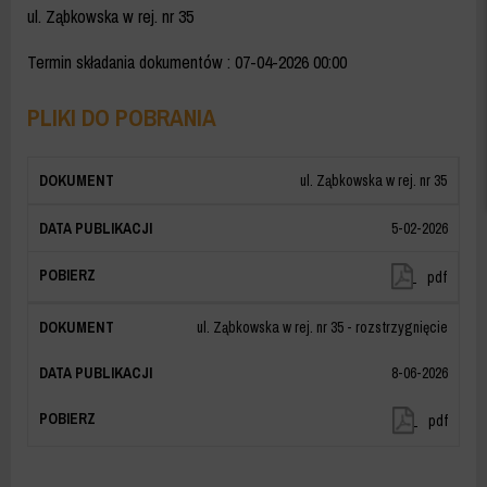
ul. Ząbkowska w rej. nr 35
Termin składania dokumentów
: 07-04-2026 00:00
PLIKI DO POBRANIA
ul. Ząbkowska w rej. nr 35
5-02-2026
ul.
pdf
Ząbkowsk
w
ul. Ząbkowska w rej. nr 35 - rozstrzygnięcie
rej.
nr
8-06-2026
35
ul.
pdf
Ząbkowsk
w