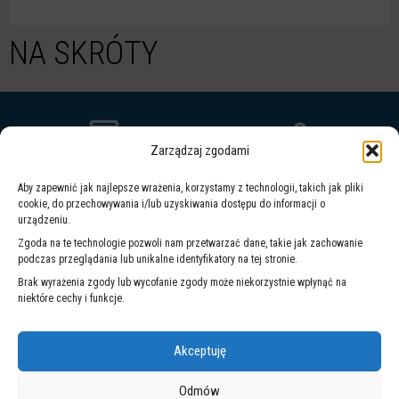
rej.
nr
35
NA SKRÓTY
-
rozstrzyg
Zarządzaj zgodami
Aby zapewnić jak najlepsze wrażenia, korzystamy z technologii, takich jak pliki
WARSZAWSKI
cookie, do przechowywania i/lub uzyskiwania dostępu do informacji o
UTRUDNIENIA
SYSTEM
urządzeniu.
W RUCHU
POWIADOMIEŃ
Zgoda na te technologie pozwoli nam przetwarzać dane, takie jak zachowanie
podczas przeglądania lub unikalne identyfikatory na tej stronie.
WARSZAWA 19115
Brak wyrażenia zgody lub wycofanie zgody może niekorzystnie wpłynąć na
niektóre cechy i funkcje.
Akceptuję
Odmów