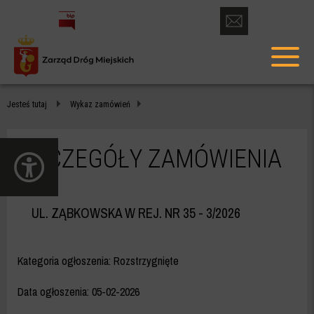
otwórz
formularz
menu
kontaktowy
głów
-
Jesteś tutaj
Wykaz zamówień
ZDM
WARSZAWA
SZCZEGÓŁY ZAMÓWIENIA
otwórz
panel
dostępności
UL. ZĄBKOWSKA W REJ. NR 35
- 3/2026
Kategoria ogłoszenia: Rozstrzygnięte
Data ogłoszenia:
05-02-2026