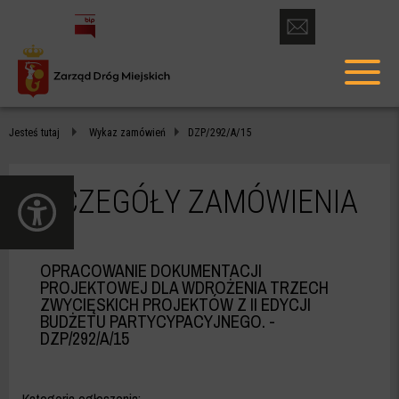
otwórz
formularz
menu
kontaktowy
głów
DZP/292/A/15
Jesteś tutaj
Wykaz zamówień
DZP/292/A/15
-
ZDM
SZCZEGÓŁY ZAMÓWIENIA
otwórz
WARSZAWA
panel
dostępności
OPRACOWANIE DOKUMENTACJI
PROJEKTOWEJ DLA WDROŻENIA TRZECH
ZWYCIĘSKICH PROJEKTÓW Z II EDYCJI
BUDŻETU PARTYCYPACYJNEGO.
-
DZP/292/A/15