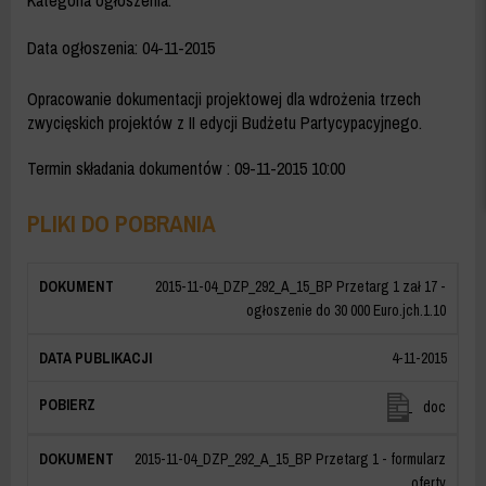
Kategoria ogłoszenia:
Data ogłoszenia:
04-11-2015
Opracowanie dokumentacji projektowej dla wdrożenia trzech
zwycięskich projektów z II edycji Budżetu Partycypacyjnego.
Termin składania dokumentów
: 09-11-2015 10:00
PLIKI DO POBRANIA
2015-11-04_DZP_292_A_15_BP Przetarg 1 zał 17 -
ogłoszenie do 30 000 Euro.jch.1.10
4-11-2015
2015-
doc
11-
04_DZP_2
2015-11-04_DZP_292_A_15_BP Przetarg 1 - formularz
Przetarg
oferty