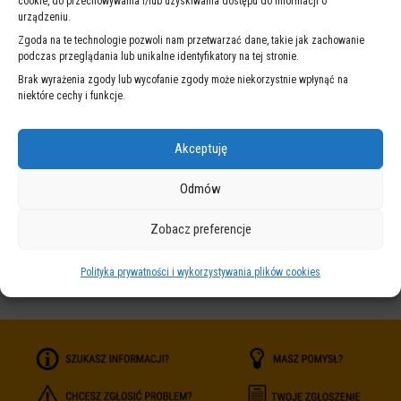
cookie, do przechowywania i/lub uzyskiwania dostępu do informacji o
1
urządzeniu.
umowa
NA SKRÓTY
Zgoda na te technologie pozwoli nam przetwarzać dane, takie jak zachowanie
na
podczas przeglądania lub unikalne identyfikatory na tej stronie.
projekt
Brak wyrażenia zgody lub wycofanie zgody może niekorzystnie wpłynąć na
PODPRO
niektóre cechy i funkcje.
Akceptuję
Odmów
ZINTEGROWANY
WARSZAWSKI
SYSTEM
SYSTEM
ZARZĄDZANIA
POWIADOMIEŃ
Zobacz preferencje
WARSZAWA 19115
Polityka prywatności i wykorzystywania plików cookies