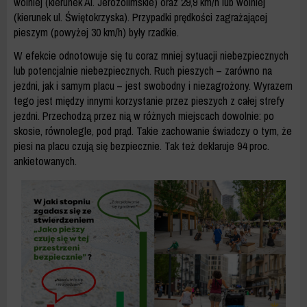
wolniej (kierunek Al. Jerozolimskie) oraz 29,9 km/h lub wolniej
(kierunek ul. Świętokrzyska). Przypadki prędkości zagrażającej
pieszym (powyżej 30 km/h) były rzadkie.
W efekcie odnotowuje się tu coraz mniej sytuacji niebezpiecznych
lub potencjalnie niebezpiecznych. Ruch pieszych – zarówno na
jezdni, jak i samym placu – jest swobodny i niezagrożony. Wyrazem
tego jest między innymi korzystanie przez pieszych z całej strefy
jezdni. Przechodzą przez nią w różnych miejscach dowolnie: po
skosie, równolegle, pod prąd. Takie zachowanie świadczy o tym, że
piesi na placu czują się bezpiecznie. Tak też deklaruje 94 proc.
ankietowanych.