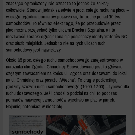
znacząco ograniczony. Nie oznacza to jednak, że zniknął
całkowicie. Stanowi jednak zaledwie 4 proc. całego ruchu na placu –
w ciągu tygodnia pomiarów pojawiło się tu trochę ponad 10 tys.
samochodów. To również efekt tego, że po przebudowie przez
plac można przejechać tylko ulicami Bracką i Szpitalną, a i ta
możliwość została ograniczona dla posiadaczy identyfikatorów NC
oraz służb miejskich. Jednak to nie na tych ulicach ruch
samochodowy jest największy.
Około 65 proc. całego ruchu samochodowego zarejestrowano w
narożniku ulic Zgoda i Chmielnej. Spowodowane jest to głównie
częstym zawracaniem na końcu ul. Zgoda oraz dostawami do lokali
na ul. Chmielnej oraz pasażu „Wiecha”. To drugie podkreślają
godziny szczytu ruchu samochodowego (10:00-12:00) – typowe dla
ruchu dostawczego. Jeśli chodzi o podział na dni, to podczas
pomiarów najwięcej samochodów wjechało na plac w piątek.
Najmniej natomiast w niedzielę.