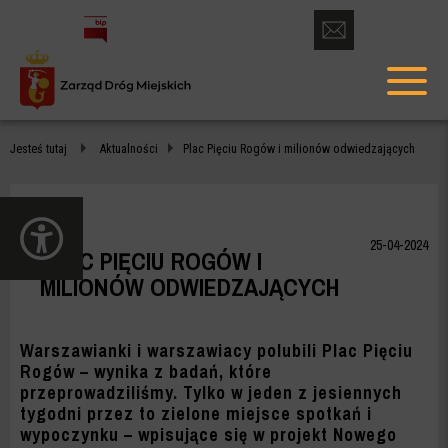
otwórz
formularz
menu
kontaktowy
głów
PLAC
Jesteś tutaj
Aktualności
Plac Pięciu Rogów i milionów odwiedzających
PIĘCIU
ROGÓW
otwórz
I
panel
25-04-2024
PLAC PIĘCIU ROGÓW I
dostępności
MILIONÓW
MILIONÓW ODWIEDZAJĄCYCH
ODWIEDZAJĄCYCH
-
Warszawianki i warszawiacy polubili Plac Pięciu
Rogów – wynika z badań, które
ZDM
przeprowadziliśmy. Tylko w jeden z jesiennych
tygodni przez to zielone miejsce spotkań i
WARSZAWA
wypoczynku – wpisujące się w projekt Nowego