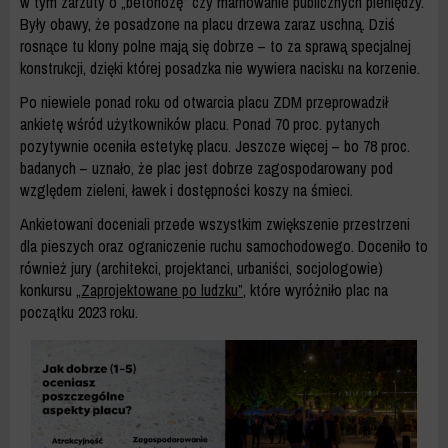
w tym zarzuty o „betonozę” czy marnowanie publicznych pieniędzy.
Były obawy, że posadzone na placu drzewa zaraz uschną. Dziś
rosnące tu klony polne mają się dobrze – to za sprawą specjalnej
konstrukcji, dzięki której posadzka nie wywiera nacisku na korzenie.
Po niewiele ponad roku od otwarcia placu ZDM przeprowadził
ankietę wśród użytkowników placu. Ponad 70 proc. pytanych
pozytywnie oceniła estetykę placu. Jeszcze więcej – bo 78 proc.
badanych – uznało, że plac jest dobrze zagospodarowany pod
względem zieleni, ławek i dostępności koszy na śmieci.
Ankietowani doceniali przede wszystkim zwiększenie przestrzeni
dla pieszych oraz ograniczenie ruchu samochodowego. Doceniło to
również jury (architekci, projektanci, urbaniści, socjologowie)
konkursu
„Zaprojektowane po ludzku”
, które wyróżniło plac na
początku 2023 roku.