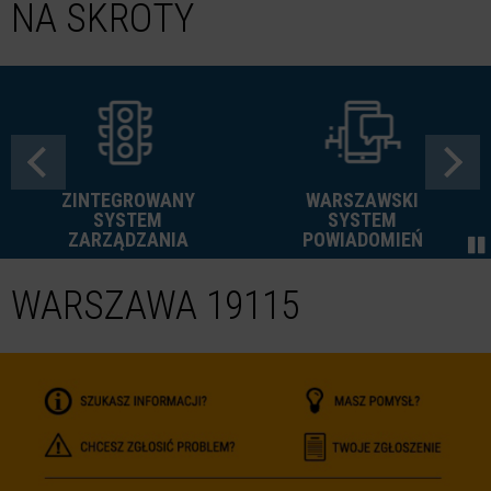
NA SKRÓTY
ZINTEGROWANY
WARSZAWSKI
SYSTEM
SYSTEM
ZARZĄDZANIA
POWIADOMIEŃ
WARSZAWA 19115