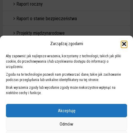
Raport roczny
Raport o stanie bezpieczeństwa
Projekty międzynarodowe
Zarządzaj zgodami
Droga na szóstkę
Aby zapewnić jak najlepsze wrażenia, korzystamy z technologii, takich jak pliki
cookie, do przechowywania i/lub uzyskiwania dostępu do informacji o
urządzeniu.
Zgoda na te technologie pozwoli nam przetwarzać dane, takie jak zachowanie
podczas przeglądania lub unikalne identyfikatory na tej stronie.
Brak wyrażenia zgody lub wycofanie zgody może niekorzystnie wpłynąć na
niektóre cechy i funkcje.
PARKOWANIE
Akceptuję
Odmów