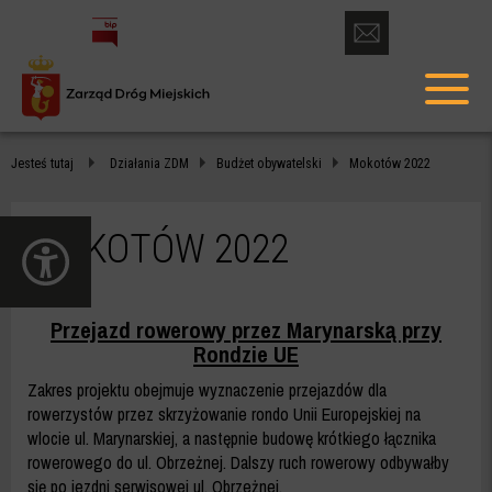
otwórz
formularz
menu
kontaktowy
głów
MOKOTÓW
Jesteś tutaj
Działania ZDM
Budżet obywatelski
Mokotów 2022
2022
-
MOKOTÓW 2022
otwórz
ZDM
panel
dostępności
WARSZAWA
Przejazd rowerowy przez Marynarską przy
Rondzie UE
Zakres projektu obejmuje wyznaczenie przejazdów dla
rowerzystów przez skrzyżowanie rondo Unii Europejskiej na
wlocie ul. Marynarskiej, a następnie budowę krótkiego łącznika
rowerowego do ul. Obrzeżnej. Dalszy ruch rowerowy odbywałby
się po jezdni serwisowej ul. Obrzeżnej.