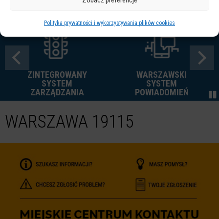
Polityka prywatności i wykorzystywania plików cookies
ZINTEGROWANY
WARSZAWSKI
SYSTEM
SYSTEM
ZARZĄDZANIA
POWIADOMIEŃ
WARSZAWA 19115