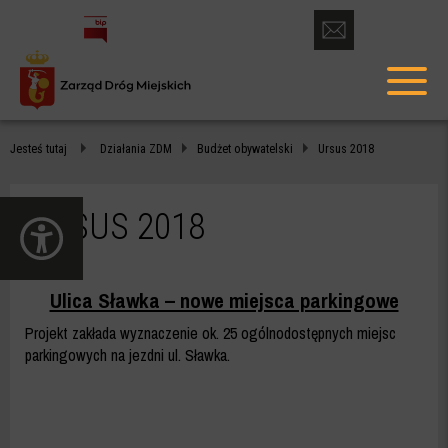
otwórz
formularz
menu
kontaktowy
głów
URSUS
Jesteś tutaj
Działania ZDM
Budżet obywatelski
Ursus 2018
2018
-
URSUS 2018
otwórz
ZDM
panel
dostępności
WARSZAWA
Ulica Sławka – nowe miejsca parkingowe
Projekt zakłada wyznaczenie ok. 25 ogólnodostępnych miejsc
parkingowych na jezdni ul. Sławka.