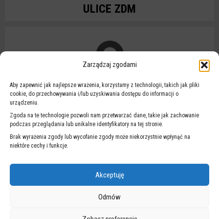
ULICE ZDM
Zarządzaj zgodami
IDENTYFIKATORY NC
Aby zapewnić jak najlepsze wrażenia, korzystamy z technologii, takich jak pliki
cookie, do przechowywania i/lub uzyskiwania dostępu do informacji o
urządzeniu.
Zgoda na te technologie pozwoli nam przetwarzać dane, takie jak zachowanie
podczas przeglądania lub unikalne identyfikatory na tej stronie.
Brak wyrażenia zgody lub wycofanie zgody może niekorzystnie wpłynąć na
niektóre cechy i funkcje.
BADANIA I ANALIZY
Akceptuję
Odmów
NA SKRÓTY
Zobacz preferencje