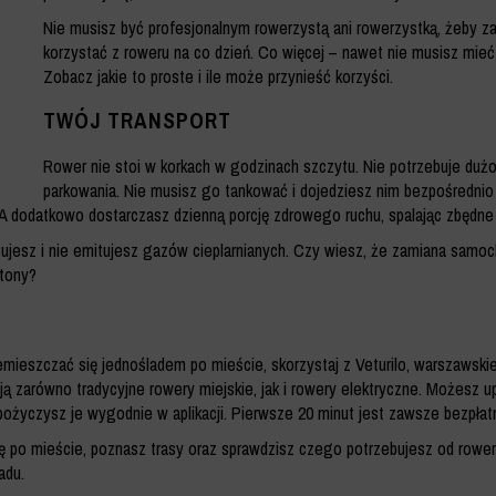
Nie musisz być profesjonalnym rowerzystą ani rowerzystką, żeby z
korzystać z roweru na co dzień. Co więcej – nawet nie musisz mieć
Zobacz jakie to proste i ile może przynieść korzyści.
TWÓJ TRANSPORT
Rower nie stoi w korkach w godzinach szczytu. Nie potrzebuje duż
parkowania. Nie musisz go tankować i dojedziesz nim bezpośrednio
A dodatkowo dostarczasz dzienną porcję zdrowego ruchu, spalając zbędne 
asujesz i nie emitujesz gazów cieplarnianych. Czy wiesz, że zamiana samo
 tony?
emieszczać się jednośladem po mieście, skorzystaj z Veturilo, warszawsk
ają zarówno tradycyjne rowery miejskie, jak i rowery elektryczne. Możesz 
ożyczysz je wygodnie w aplikacji. Pierwsze 20 minut jest zawsze bezpłat
ię po mieście, poznasz trasy oraz sprawdzisz czego potrzebujesz od rower
adu.