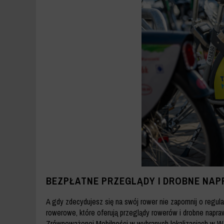
BEZPŁATNE PRZEGLĄDY I DROBNE NA
A gdy zdecydujesz się na swój rower nie zapomnij o regul
rowerowe, które oferują przeglądy rowerów i drobne napraw
Zrównoważonej Mobilności w wybranych lokalizacjach w W