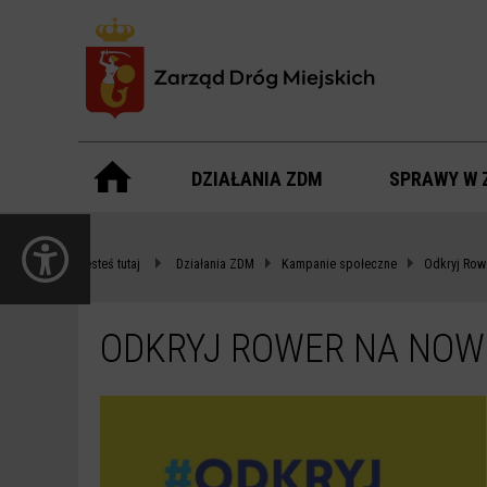
Menu
główne
DZIAŁANIA ZDM
SPRAWY W 
ODKRYJ
otwórz
ROWER
panel
Jesteś tutaj
Działania ZDM
Kampanie społeczne
Odkryj Ro
dostępności
NA
NOWO
ODKRYJ ROWER NA NO
-
ZDM
WARSZAWA