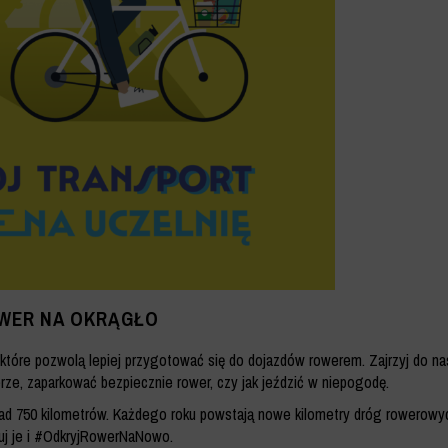
OWER NA OKRĄGŁO
które pozwolą lepiej przygotować się do dojazdów rowerem. Zajrzyj do n
erze, zaparkować bezpiecznie rower, czy jak jeździć w niepogodę.
nad 750 kilometrów. Każdego roku powstają nowe kilometry dróg rowerowyc
uj je i #OdkryjRowerNaNowo.