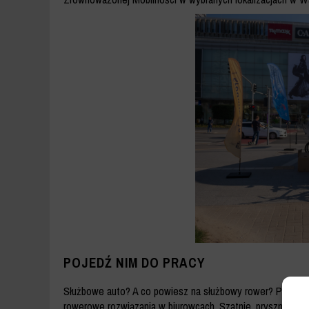
POJEDŹ NIM DO PRACY
Służbowe auto? A co powiesz na służbowy rower? Pracodawc
rowerowe rozwiązania w biurowcach. Szatnie, prysznice, w