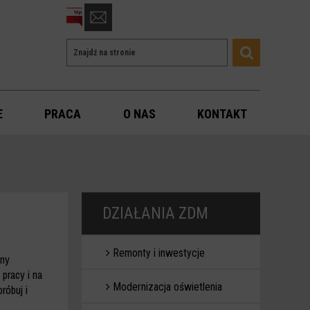
otwórz
formularz
Wyszukiwarka
Wyszukiwana
kontaktowy
Szukaj
fraza
E
PRACA
O NAS
KONTAKT
DZIAŁANIA ZDM
Remonty i inwestycje
tny
pracy i na
Modernizacja oświetlenia
róbuj i