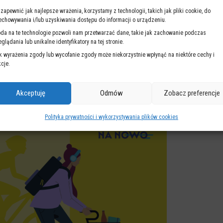
nia. A tam, gdzie są warte naśladowania, nagrywamy filmy. Żeby inni mo
 zapewnić jak najlepsze wrażenia, korzystamy z technologii, takich jak pliki cookie, do
ę:
najlepsze praktyki z warszawskich biurowców
.
echowywania i/lub uzyskiwania dostępu do informacji o urządzeniu.
da na te technologie pozwoli nam przetwarzać dane, takie jak zachowanie podczas
eglądania lub unikalne identyfikatory na tej stronie.
k wyrażenia zgody lub wycofanie zgody może niekorzystnie wpłynąć na niektóre cechy i
owe w mózgu, a także poprawia zdolności poznawcze. Już 30 minut akty
kcje.
jętność planowania i logicznego myślenia. Dlatego studentko, studencie 
Akceptuję
Odmów
Zobacz preferencje
Polityka prywatności i wykorzystywania plików cookies