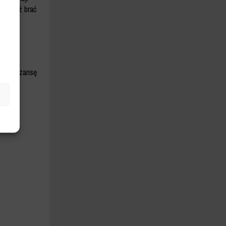
gli też brać
wności
– daj szansę