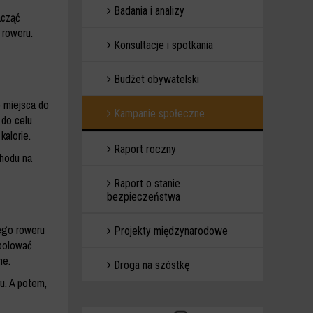
Badania i analizy
acząć
 roweru.
Konsultacje i spotkania
Budżet obywatelski
o miejsca do
Kampanie społeczne
 do celu
kalorie.
Raport roczny
chodu na
Raport o stanie
bezpieczeństwa
iego roweru
Projekty międzynarodowe
upolować
ne.
Droga na szóstkę
u. A potem,