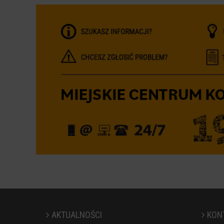
AKTUALNOŚCI
KON