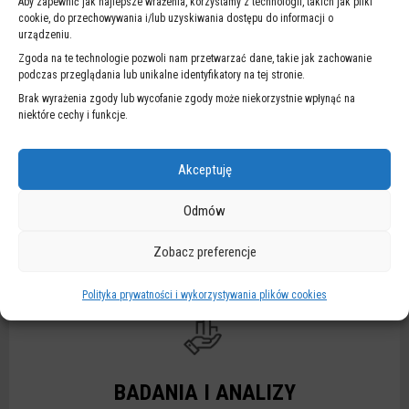
Aby zapewnić jak najlepsze wrażenia, korzystamy z technologii, takich jak pliki
cookie, do przechowywania i/lub uzyskiwania dostępu do informacji o
urządzeniu.
Zgoda na te technologie pozwoli nam przetwarzać dane, takie jak zachowanie
podczas przeglądania lub unikalne identyfikatory na tej stronie.
Brak wyrażenia zgody lub wycofanie zgody może niekorzystnie wpłynąć na
ULICE ZDM
niektóre cechy i funkcje.
Akceptuję
Odmów
IDENTYFIKATORY NC
Zobacz preferencje
Polityka prywatności i wykorzystywania plików cookies
BADANIA I ANALIZY