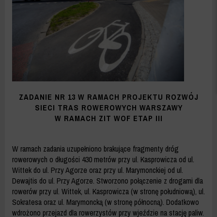
-
ZDM
WARSZAWA
ZADANIE NR 13 W RAMACH PROJEKTU ROZWÓJ
SIECI TRAS ROWEROWYCH WARSZAWY
W RAMACH ZIT WOF ETAP III
W ramach zadania uzupełniono brakujące fragmenty dróg
rowerowych o długości 430 metrów przy ul. Kasprowicza od ul.
Wittek do ul. Przy Agorze oraz przy ul. Marymonckiej od ul.
Dewajtis do ul. Przy Agorze. Stworzono połączenie z drogami dla
rowerów przy ul. Wittek, ul. Kasprowicza (w stronę południową), ul.
Sokratesa oraz ul. Marymoncką (w stronę północną). Dodatkowo
wdrożono przejazd dla rowerzystów przy wjeździe na stację paliw.