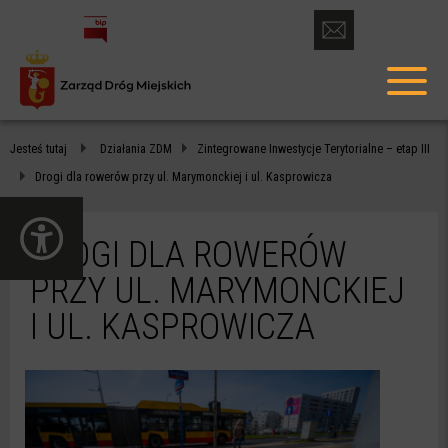
otwórz
formularz
menu
kontaktowy
głów
DROGI
Jesteś tutaj
Działania ZDM
Zintegrowane Inwestycje Terytorialne – etap III
DLA
Drogi dla rowerów przy ul. Marymonckiej i ul. Kasprowicza
ROWERÓW
otwórz
PRZY
panel
DROGI DLA ROWERÓW
dostępności
UL.
PRZY UL. MARYMONCKIEJ
MARYMONCKIEJ
I UL. KASPROWICZA
I
UL.
KASPROWICZA