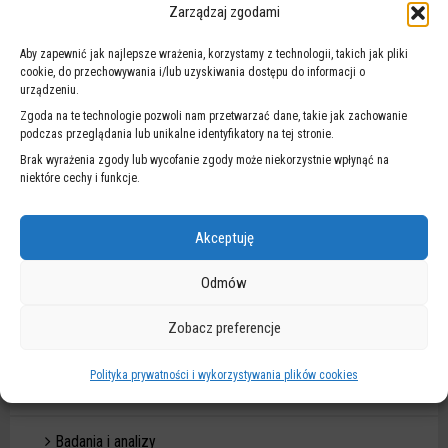
Raport roczny 2025 -
roczny
Zarządzaj zgodami
wersja polskojęzyczna
2025
-
Aby zapewnić jak najlepsze wrażenia, korzystamy z technologii, takich jak pliki
cookie, do przechowywania i/lub uzyskiwania dostępu do informacji o
wersja
urządzeniu.
polskojęzyczna
Annual
Zgoda na te technologie pozwoli nam przetwarzać dane, takie jak zachowanie
Annual Report 2025 -
Report
podczas przeglądania lub unikalne identyfikatory na tej stronie.
English version
2025
Brak wyrażenia zgody lub wycofanie zgody może niekorzystnie wpłynąć na
-
niektóre cechy i funkcje.
English
version
Akceptuję
DZIAŁANIA ZDM
Odmów
Zobacz preferencje
Remonty i inwestycje
Polityka prywatności i wykorzystywania plików cookies
Modernizacja oświetlenia
Badania i analizy