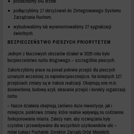
posadziliśmy 541 drzew,
podłączyliśmy 17 skrzyżowań do Zintegrowanego Systemu
Zarządzania Ruchem,
wybudowaliśmy lub wyremontowaliśmy 27 sygnalizacji
świetlnych.
BEZPIECZEŃSTWO PIESZYCH PRIORYTETEM
Jednym z kluczowych obszarów działań w 2025 roku było
bezpieczeństwo ruchu drogowego – szczególnie pieszych.
Zakończyliśmy prace na ponad połowie przejść dla pieszych
uznanych wcześniej za najniebezpieczniejsze. Na kolejnych 127
przejściach zmiany są w trakcie realizacji. Obejmują one m.in.
doświetlenia, budowę azyli, skracanie przejść i korekty organizacji
ruchu.
– Nasze działania obejmują zarówno duże inwestycje, jak i
mniejsze, punktowe zmiany, które realnie wpływają na codzienne
funkcjonowanie miasta. Zależy nam, aby rozwiązania były
czytelne i przewidywalne dla wszystkich użytkowników ulic –
mówi Łukasz Puchalski, Dyrektor Zarządu Dróg Miejskich.