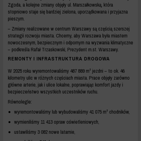
Zgoda, a kolejne zmiany objęły ul. Marszałkowską, która
stopniowo staje się bardziej zielona, uporządkowana i przyjazna
pieszym.
– Zmiany realizowane w centrum Warszawy są częścią szerszej
strategii rozwoju miasta. Chcemy, aby Warszawa była miastem
nowoczesnym, bezpiecznym i odpornym na wyzwania klimatyczne
– podkreśla Rafał Trzaskowski, Prezydent m.st. Warszawy.
REMONTY I INFRASTRUKTURA DROGOWA
W 2025 roku wyremontowaliśmy 487 889 m² jezdni – to ok. 46
kilometry ulic w różnych częściach miasta. Prace objęły zarówno
główne arterie, jak i ulice lokalne, poprawiając komfort jazdy i
bezpieczeństwo wszystkich uczestników ruchu.
Równolegle:
wyremontowaliśmy lub wybudowaliśmy 41 075 m² chodników,
wymieniliśmy 11 413 opraw oświetleniowych,
ustawiliśmy 3 082 nowe latarnie,