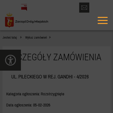
otwórz
formularz
menu
kontaktowy
głów
-
Jesteś tutaj
Wykaz zamówień
ZDM
WARSZAWA
SZCZEGÓŁY ZAMÓWIENIA
otwórz
panel
dostępności
UL. PILECKIEGO W REJ. GANDHI
- 4/2026
Kategoria ogłoszenia: Rozstrzygnięte
Data ogłoszenia:
05-02-2026