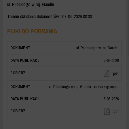
ul. Pileckiego w rej. Gandhi
Termin składania dokumentów
: 07-04-2026 00:00
PLIKI DO POBRANIA
ul. Pileckiego w rej. Gandhi
5-02-2026
ul.
pdf
Pileckieg
w
ul. Pileckiego w rej. Gandhi - rozstrzygnięcie
rej.
Gandhi
8-06-2026
ul.
pdf
Pileckieg
w