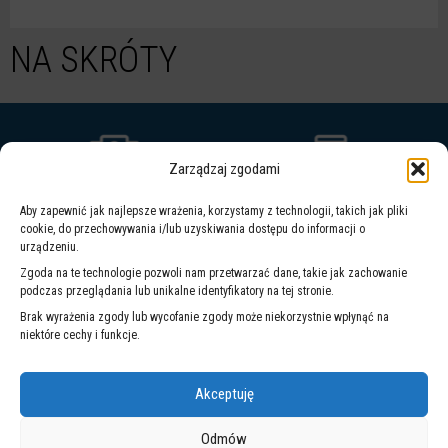
rej.
Gandhi
-
NA SKRÓTY
rozstrzyg
Zarządzaj zgodami
Aby zapewnić jak najlepsze wrażenia, korzystamy z technologii, takich jak pliki
ZINTEGROWANY
WARSZAWSKI
cookie, do przechowywania i/lub uzyskiwania dostępu do informacji o
SYSTEM
SYSTEM
urządzeniu.
ZARZĄDZANIA
POWIADOMIEŃ
Zgoda na te technologie pozwoli nam przetwarzać dane, takie jak zachowanie
podczas przeglądania lub unikalne identyfikatory na tej stronie.
WARSZAWA 19115
Brak wyrażenia zgody lub wycofanie zgody może niekorzystnie wpłynąć na
niektóre cechy i funkcje.
Akceptuję
Odmów