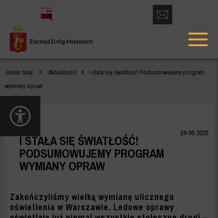
otwórz
formularz
menu
kontaktowy
głów
I
Jesteś tutaj
Aktualności
I stała się światłość! Podsumowujemy program
STAŁA
wymiany opraw
SIĘ
otwórz
ŚWIATŁOŚĆ!
panel
dostępności
PODSUMOWUJEMY
24-06-2026
I STAŁA SIĘ ŚWIATŁOŚĆ!
PROGRAM
PODSUMOWUJEMY PROGRAM
WYMIANY OPRAW
WYMIANY
OPRAW
Zakończyliśmy wielką wymianę ulicznego
-
oświetlenia w Warszawie. Ledowe oprawy
oświetlają już niemal wszystkie stołeczne drogi –