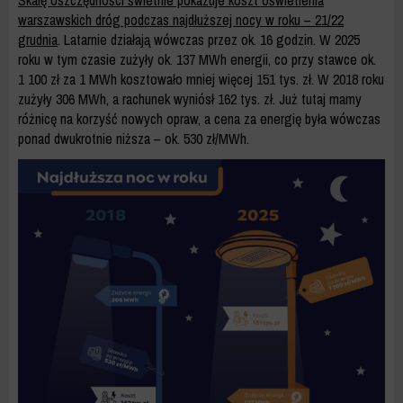
Skalę oszczędności świetnie pokazuje koszt oświetlenia
warszawskich dróg podczas najdłuższej nocy w roku – 21/22
grudnia
. Latarnie działają wówczas przez ok. 16 godzin. W 2025
roku w tym czasie zużyły ok. 137 MWh energii, co przy stawce ok.
1 100 zł za 1 MWh kosztowało mniej więcej 151 tys. zł. W 2018 roku
zużyły 306 MWh, a rachunek wyniósł 162 tys. zł. Już tutaj mamy
różnicę na korzyść nowych opraw, a cena za energię była wówczas
ponad dwukrotnie niższa – ok. 530 zł/MWh.