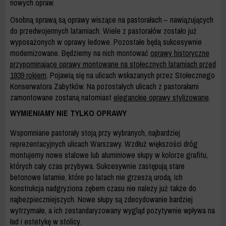
nowych opraw.
Osobną sprawą są oprawy wiszące na pastorałach – nawiązujących
do przedwojennych latarniach. Wiele z pastorałów zostało już
wyposażonych w oprawy ledowe. Pozostałe będą sukcesywnie
modernizowane. Będziemy na nich montować
oprawy historyczne
przypominające oprawy montowane na stołecznych latarniach przed
1939 rokiem
. Pojawią się na ulicach wskazanych przez Stołecznego
Konserwatora Zabytków. Na pozostałych ulicach z pastorałami
zamontowane zostaną natomiast
eleganckie oprawy stylizowane
.
WYMIENIAMY NIE TYLKO OPRAWY
Wspomniane pastorały stoją przy wybranych, najbardziej
reprezentacyjnych ulicach Warszawy. Wzdłuż większości dróg
montujemy nowe stalowe lub aluminiowe słupy w kolorze grafitu,
których cały czas przybywa. Sukcesywnie zastępują stare
betonowe latarnie, które po latach nie grzeszą urodą. Ich
konstrukcja nadgryziona zębem czasu nie należy już także do
najbezpieczniejszych. Nowe słupy są zdecydowanie bardziej
wytrzymałe, a ich zestandaryzowany wygląd pozytywnie wpływa na
ład i estetykę w stolicy.