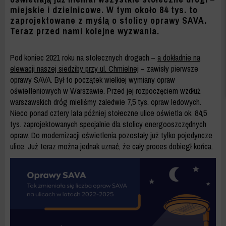
ZDM
miejskie i dzielnicowe. W tym około 84 tys. to
WARSZAWA
zaprojektowane z myślą o stolicy oprawy SAVA.
Teraz przed nami kolejne wyzwania.
Pod koniec 2021 roku na stołecznych drogach –
a dokładnie na
elewacji naszej siedziby przy ul. Chmielnej
– zawisły pierwsze
oprawy SAVA. Był to początek wielkiej wymiany opraw
oświetleniowych w Warszawie. Przed jej rozpoczęciem wzdłuż
warszawskich dróg mieliśmy zaledwie 7,5 tys. opraw ledowych.
Nieco ponad cztery lata później stołeczne ulice oświetla ok. 84,5
tys. zaprojektowanych specjalnie dla stolicy energooszczędnych
opraw. Do modernizacji oświetlenia pozostały już tylko pojedyncze
ulice. Już teraz można jednak uznać, że cały proces dobiegł końca.