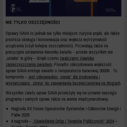
NIE TYLKO OSZCZĘDNOŚCI
Oprawy SAVA to jednak nie tylko mniejsze zużycie prądu, ale także
prostsza obsługa i konserwacja oraz większa wytrzymałość
urządzenia (czyli kolejne oszczędności). Pozwalają także na
precyzyjne ustawienie kierunku światła – przede wszystkim nie
„ucieka” w górę – dzięki czemu
zwalczamy zjawisko
zanieczyszczenia światłem
. Ponadto zdecydowana większość
opraw SAVA emituje światło o temperaturze barwowej 3000K. To
kompromis –
jest odpowiednio „ciepła” dla środowiska i
wystarczająco „zimna” do zapewnienia bezpieczeństwa na drogach
.
Wszystkie zalety opraw SAVA przełożyły się na uznanie naszego
programu i samych opraw, także na arenie międzynarodowej:
Nagroda XX Forum Operatorów Systemów i Odbiorców Energii i
Paliw 2025
II nagroda –
„Oświetlenie Dróg i Terenów Publicznych” 2024
–