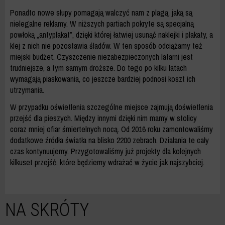
Ponadto nowe słupy pomagają walczyć nam z plagą, jaką są
nielegalne reklamy. W niższych partiach pokryte są specjalną
powłoką „antyplakat”, dzięki której łatwiej usunąć naklejki i plakaty, a
klej z nich nie pozostawia śladów. W ten sposób odciążamy też
miejski budżet. Czyszczenie niezabezpieczonych latarni jest
trudniejsze, a tym samym droższe. Do tego po kilku latach
wymagają piaskowania, co jeszcze bardziej podnosi koszt ich
utrzymania.
W przypadku oświetlenia szczególne miejsce zajmują doświetlenia
przejść dla pieszych. Między innymi dzięki nim mamy w stolicy
coraz mniej ofiar śmiertelnych nocą. Od 2016 roku zamontowaliśmy
dodatkowe źródła światła na blisko 2200 zebrach. Działania te cały
czas kontynuujemy. Przygotowaliśmy już projekty dla kolejnych
kilkuset przejść, które będziemy wdrażać w życie jak najszybciej.
NA SKRÓTY