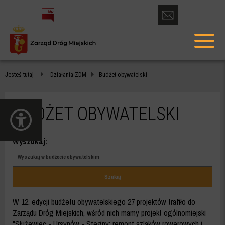
otwórz
formularz
menu
kontaktowy
głów
BUDŻET
Jesteś tutaj
Działania ZDM
Budżet obywatelski
OBYWATELSKI
-
BUDŻET OBYWATELSKI
otwórz
ZDM
panel
dostępności
WARSZAWA
Wyszukaj:
Wyszukaj
w
budżecie
Szukaj
obywatelskim
W 12. edycji budżetu obywatelskiego 27 projektów trafiło do
Zarządu Dróg Miejskich, wśród nich mamy projekt ogólnomiejski
"Służewiec - Ursynów - Stegny: remont szlaków rowerowych i