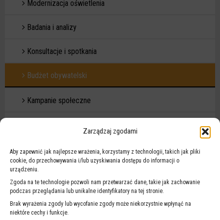
Modernizacja oświetlenia
Badania i analizy
Konsultacje i spotkania
Budżet obywatelski
Kampanie społeczne
Raport roczny
Zarządzaj zgodami
Raport o stanie bezpieczeństwa
Aby zapewnić jak najlepsze wrażenia, korzystamy z technologii, takich jak pliki
cookie, do przechowywania i/lub uzyskiwania dostępu do informacji o
urządzeniu.
Projekty międzynarodowe
Zgoda na te technologie pozwoli nam przetwarzać dane, takie jak zachowanie
podczas przeglądania lub unikalne identyfikatory na tej stronie.
Droga na szóstkę
Brak wyrażenia zgody lub wycofanie zgody może niekorzystnie wpłynąć na
niektóre cechy i funkcje.