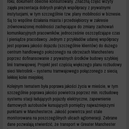
roku, dokument obecnie konsultowany. Znaczną część wizyty
zajęła prezentacja dobrych praktyk współpracy z prywatnymi
instytucjami, w tym szczególnie tzw. plany mobilności w biznesie.
Są to wspólne działania miasta i przedsiębiorcy w zakresie
zrównoważonej mobilności zachęcające do zmiany zachowań
komunikacyjnych pracowników, jednocześnie oszczędzające czas
i pieniądze pracodawcy. Jednym z przykładów udanej współpracy
jest poprawa jakości dojazdu (szczególnie klientów) do dużego
centrum handlowego położonego na obrzeżach Manchesteru
poprzez dofinansowanie z prywatnych środków budowy szybkiej
linii tramwajowej. Projekt jest częścią większego planu rozbudowy
sieci Metrolink – systemu tramwajowego połączonego z siecią
lekkiej kolei miejskiej.
Kolejnym tematem była poprawa jakości życia w mieście, w tym
szczególnie poprawa jakości powietrza poprzez min. rozbudowę
systemu stacji ładujących pojazdy elektryczne, zapewnienie
darmowych autobusów kursujących pomiędzy najważniejszymi
punktami w Manchesterze. Jakość powietrza jest stale
monitorowana na poszczególnych ulicach aglomeracji. Zebrane
dane pozwalają stwierdzić, że transport w Greater Manchester