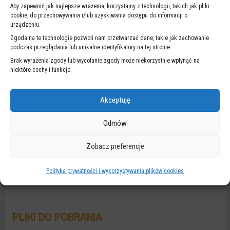
Aby zapewnić jak najlepsze wrażenia, korzystamy z technologii, takich jak pliki
cookie, do przechowywania i/lub uzyskiwania dostępu do informacji o
urządzeniu.
Zgoda na te technologie pozwoli nam przetwarzać dane, takie jak zachowanie
podczas przeglądania lub unikalne identyfikatory na tej stronie.
Brak wyrażenia zgody lub wycofanie zgody może niekorzystnie wpłynąć na
Spotkanie w Manchesterze było jednym z pierwszych z tego typu
niektóre cechy i funkcje.
spotkań w ramach projektu
RESOLVE
. Kolejne, w kwietniu
odbędzie się w Warszawie. Tematem spotkania będzie poprawa
Akceptuję
jakości przestrzeni centrum miasta poprzez działania związane ze
zrównoważoną mobilnością. Będziemy mieli okazję zaprosić
Odmów
wybranych ekspertów z innych regionów uczestniczących w
projekcie na wizytę, której celem będzie wypracowanie
Zobacz preferencje
wskazówek, w jaki sposób organizować przestrzeń centrum
miasta.
Polityka prywatności i wykorzystywania plików cookies
PLIKI DO POBRANIA