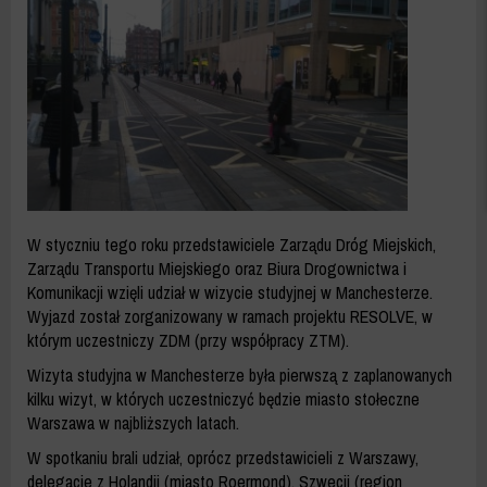
-
ZDM
WARSZAWA
W styczniu tego roku przedstawiciele Zarządu Dróg Miejskich,
Zarządu Transportu Miejskiego oraz Biura Drogownictwa i
Komunikacji wzięli udział w wizycie studyjnej w Manchesterze.
Wyjazd został zorganizowany w ramach projektu
RESOLVE
, w
którym uczestniczy ZDM (przy współpracy ZTM).
Wizyta studyjna w Manchesterze była pierwszą z zaplanowanych
kilku wizyt, w których uczestniczyć będzie miasto stołeczne
Warszawa w najbliższych latach.
W spotkaniu brali udział, oprócz przedstawicieli z Warszawy,
delegacje z Holandii (miasto Roermond), Szwecji (region