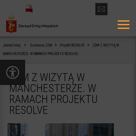
otwórz
formularz
menu
kontaktowy
głów
ZDM
Jesteś tutaj
Działania ZDM
Projekt
RESOLVE
ZDM Z WIZYTĄ W
Z
MANCHESTERZE. W RAMACH PROJEKTU
RESOLVE
WIZYTĄ
otwórz
W
panel
ZDM Z WIZYTĄ W
dostępności
MANCHESTERZE.
MANCHESTERZE. W
W
RAMACH PROJEKTU
RAMACH
RESOLVE
PROJEKTU
RESOLVE