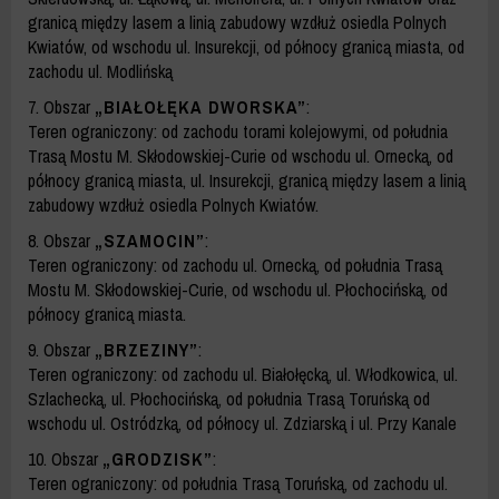
granicą między lasem a linią zabudowy wzdłuż osiedla Polnych
Kwiatów, od wschodu ul. Insurekcji, od północy granicą miasta, od
zachodu ul. Modlińską
7. Obszar
„BIAŁOŁĘKA DWORSKA”
:
Teren ograniczony: od zachodu torami kolejowymi, od południa
Trasą Mostu M. Skłodowskiej-Curie od wschodu ul. Ornecką, od
północy granicą miasta, ul. Insurekcji, granicą między lasem a linią
zabudowy wzdłuż osiedla Polnych Kwiatów.
8. Obszar
„SZAMOCIN”
:
Teren ograniczony: od zachodu ul. Ornecką, od południa Trasą
Mostu M. Skłodowskiej-Curie, od wschodu ul. Płochocińską, od
północy granicą miasta.
9. Obszar
„BRZEZINY”
:
Teren ograniczony: od zachodu ul. Białołęcką, ul. Włodkowica, ul.
Szlachecką, ul. Płochocińską, od południa Trasą Toruńską od
wschodu ul. Ostródzką, od północy ul. Zdziarską i ul. Przy Kanale
10. Obszar
„GRODZISK”
:
Teren ograniczony: od południa Trasą Toruńską, od zachodu ul.