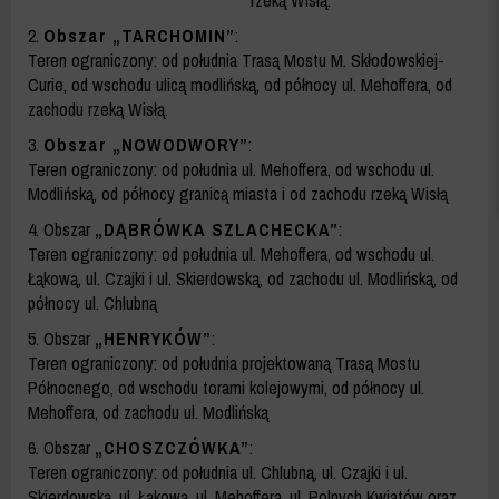
rzeką Wisłą.
2.
Obszar „TARCHOMIN”
:
Teren ograniczony: od południa Trasą Mostu M. Skłodowskiej-
Curie, od wschodu ulicą modlińską, od północy ul. Mehoffera, od
zachodu rzeką Wisłą.
3.
Obszar „NOWODWORY”
:
Teren ograniczony: od południa ul. Mehoffera, od wschodu ul.
Modlińską, od północy granicą miasta i od zachodu rzeką Wisłą
4. Obszar
„DĄBRÓWKA SZLACHECKA”
:
Teren ograniczony: od południa ul. Mehoffera, od wschodu ul.
Łąkową, ul. Czajki i ul. Skierdowską, od zachodu ul. Modlińską, od
północy ul. Chlubną
5. Obszar
„HENRYKÓW”
:
Teren ograniczony: od południa projektowaną Trasą Mostu
Północnego, od wschodu torami kolejowymi, od północy ul.
Mehoffera, od zachodu ul. Modlińską
6. Obszar
„CHOSZCZÓWKA”
:
Teren ograniczony: od południa ul. Chlubną, ul. Czajki i ul.
Skierdowską, ul. Łąkową, ul. Mehoffera, ul. Polnych Kwiatów oraz