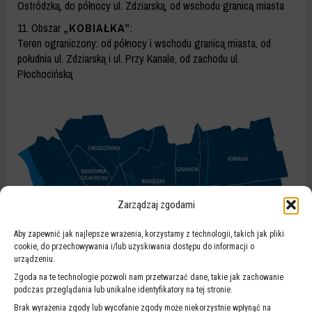
Ostródzką, do północy ul. Zdziarską, od wschodu granicą miasta
11. Obszar
„KOBIAŁKA”
:
Teren ograniczony: od północy i wschodu granicą miasta, od
południa ul. Zdziarską i ul. Przy Kanale, od zachodu ul.
Płochocińską
Zarządzaj zgodami
Aby zapewnić jak najlepsze wrażenia, korzystamy z technologii, takich jak pliki
cookie, do przechowywania i/lub uzyskiwania dostępu do informacji o
urządzeniu.
Zgoda na te technologie pozwoli nam przetwarzać dane, takie jak zachowanie
podczas przeglądania lub unikalne identyfikatory na tej stronie.
Brak wyrażenia zgody lub wycofanie zgody może niekorzystnie wpłynąć na