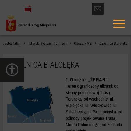
otwórz
formularz
menu
kontaktowy
głów
DZIELNICA
Jesteś tutaj
Miejski System Informacji
Obszary MSI
Dzielnica Białołęka
BIAŁOŁĘKA
-
DZIELNICA BIAŁOŁĘKA
otwórz
ZDM
panel
dostępności
WARSZAWA
1.
Obszar „ŻERAŃ”
:
Teren ograniczony ulicami: od
strony południowej Trasą
Toruńską, od wschodniej ul.
Białołęcką, ul. Włodkowica, ul.
Szlachecką, ul. Płochocińską, od
północy projektowaną Trasą
Mostu Północnego, od zachodu