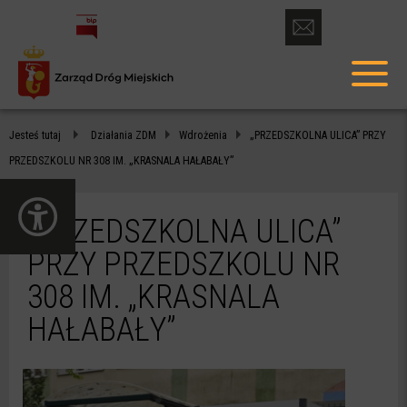
otwórz
formularz
menu
kontaktowy
głów
„PRZEDSZKOLNA
Jesteś tutaj
Działania ZDM
Wdrożenia
„PRZEDSZKOLNA ULICA” PRZY
ULICA”
PRZEDSZKOLU NR 308 IM. „KRASNALA HAŁABAŁY”
PRZY
otwórz
PRZEDSZKOLU
panel
„PRZEDSZKOLNA ULICA”
dostępności
NR
PRZY PRZEDSZKOLU NR
308
308 IM. „KRASNALA
IM.
HAŁABAŁY”
„KRASNALA
HAŁABAŁY”