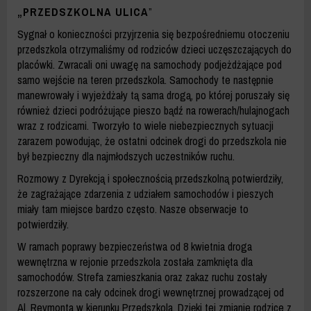
„PRZEDSZKOLNA ULICA
”
Sygnał o konieczności przyjrzenia się bezpośredniemu otoczeniu
przedszkola otrzymaliśmy od rodziców dzieci uczęszczających do
placówki. Zwracali oni uwagę na samochody podjeżdżające pod
samo wejście na teren przedszkola. Samochody te następnie
manewrowały i wyjeżdżały tą sama drogą, po której poruszały się
również dzieci podróżujące pieszo bądź na rowerach/hulajnogach
wraz z rodzicami. Tworzyło to wiele niebezpiecznych sytuacji
zarazem powodując, że ostatni odcinek drogi do przedszkola nie
był bezpieczny dla najmłodszych uczestników ruchu.
Rozmowy z Dyrekcją i społecznością przedszkolną potwierdziły,
że zagrażające zdarzenia z udziałem samochodów i pieszych
miały tam miejsce bardzo często. Nasze obserwacje to
potwierdziły.
W ramach poprawy bezpieczeństwa od 8 kwietnia droga
wewnętrzna w rejonie przedszkola została zamknięta dla
samochodów. Strefa zamieszkania oraz zakaz ruchu zostały
rozszerzone na cały odcinek drogi wewnętrznej prowadzącej od
Al. Reymonta w kierunku Przedszkola. Dzięki tej zmianie rodzice z