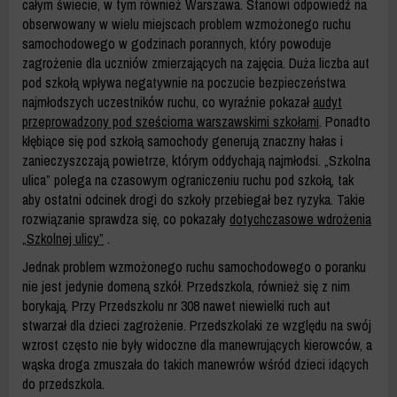
całym świecie, w tym również Warszawa. Stanowi odpowiedź na
obserwowany w wielu miejscach problem wzmożonego ruchu
samochodowego w godzinach porannych, który powoduje
zagrożenie dla uczniów zmierzających na zajęcia. Duża liczba aut
pod szkołą wpływa negatywnie na poczucie bezpieczeństwa
najmłodszych uczestników ruchu, co wyraźnie pokazał
audyt
przeprowadzony pod sześcioma warszawskimi szkołami
. Ponadto
kłębiące się pod szkołą samochody generują znaczny hałas i
zanieczyszczają powietrze, którym oddychają najmłodsi. „Szkolna
ulica” polega na czasowym ograniczeniu ruchu pod szkołą, tak
aby ostatni odcinek drogi do szkoły przebiegał bez ryzyka. Takie
rozwiązanie sprawdza się, co pokazały
dotychczasowe wdrożenia
„Szkolnej ulicy”
.
Jednak problem wzmożonego ruchu samochodowego o poranku
nie jest jedynie domeną szkół. Przedszkola, również się z nim
borykają. Przy Przedszkolu nr 308 nawet niewielki ruch aut
stwarzał dla dzieci zagrożenie. Przedszkolaki ze względu na swój
wzrost często nie były widoczne dla manewrujących kierowców, a
wąska droga zmuszała do takich manewrów wśród dzieci idących
do przedszkola.