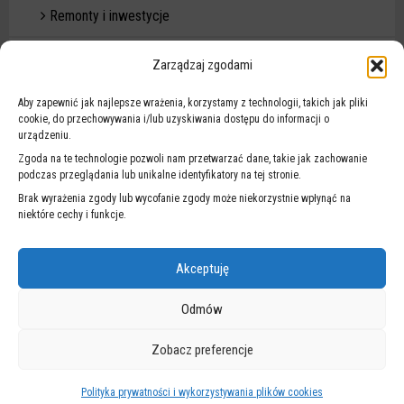
Remonty i inwestycje
Modernizacja oświetlenia
Zarządzaj zgodami
Badania i analizy
Aby zapewnić jak najlepsze wrażenia, korzystamy z technologii, takich jak pliki
cookie, do przechowywania i/lub uzyskiwania dostępu do informacji o
urządzeniu.
Konsultacje i spotkania
Zgoda na te technologie pozwoli nam przetwarzać dane, takie jak zachowanie
podczas przeglądania lub unikalne identyfikatory na tej stronie.
Budżet obywatelski
Brak wyrażenia zgody lub wycofanie zgody może niekorzystnie wpłynąć na
niektóre cechy i funkcje.
Kampanie społeczne
Akceptuję
Raport roczny
Odmów
Raport o stanie bezpieczeństwa
Zobacz preferencje
Projekty międzynarodowe
Polityka prywatności i wykorzystywania plików cookies