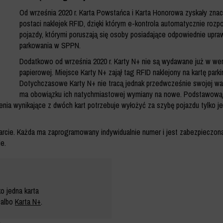
Od września 2020 r. Karta Powstańca i Karta Honorowa zyskały znac
postaci naklejek RFID, dzięki którym e-kontrola automatycznie rozp
pojazdy, którymi poruszają się osoby posiadające odpowiednie upra
parkowania w SPPN.
Dodatkowo od września 2020 r. Karty N+ nie są wydawane już w wer
papierowej. Miejsce Karty N+ zajął tag RFID naklejony na kartę park
Dotychczasowe Karty N+ nie tracą jednak przedwcześnie swojej waż
ma obowiązku ich natychmiastowej wymiany na nowe. Podstawową 
enia wynikające z dwóch kart potrzebuje wyłożyć za szybę pojazdu tylko j
a karcie. Każda ma zaprogramowany indywidualnie numer i jest zabezpieczon
e.
 jedna karta
 albo
Karta N+
.