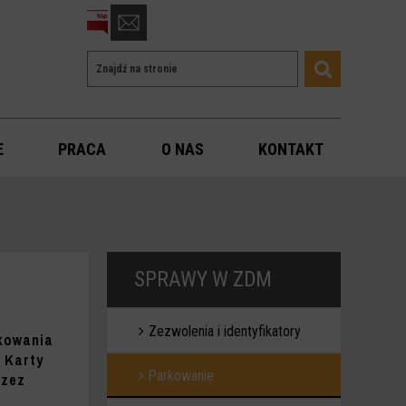
otwórz
formularz
Wyszukiwarka
Wyszukiwana
kontaktowy
Szukaj
fraza
E
PRACA
O NAS
KONTAKT
SPRAWY W ZDM
Zezwolenia i identyfikatory
kowania
 Karty
Parkowanie
rzez