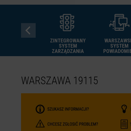
ZINTEGROWANY
WARSZAWS
FREE
SYSTEM
SYSTEM
GRAFFITI
ZARZĄDZANIA
POWIADOMI
WARSZAWA 19115