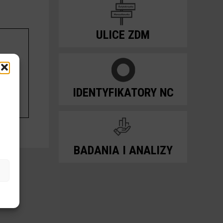
ULICE ZDM
IDENTYFIKATORY NC
BADANIA I ANALIZY