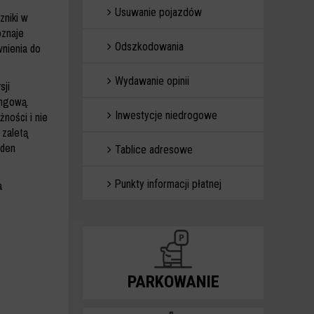
Usuwanie pojazdów
zniki w
oznaje
Odszkodowania
wnienia do
Wydawanie opinii
sji
ingową.
Inwestycje niedrogowe
ności i nie
zaletą
eden
Tablice adresowe
Punkty informacji płatnej
a
PARKOWANIE