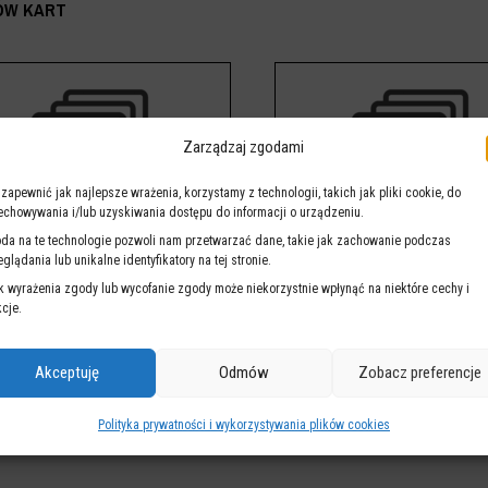
ÓW KART
Zarządzaj zgodami
 zapewnić jak najlepsze wrażenia, korzystamy z technologii, takich jak pliki cookie, do
echowywania i/lub uzyskiwania dostępu do informacji o urządzeniu.
Karta Powstańca
Karta Honorowa
da na te technologie pozwoli nam przetwarzać dane, takie jak zachowanie podczas
eglądania lub unikalne identyfikatory na tej stronie.
k wyrażenia zgody lub wycofanie zgody może niekorzystnie wpłynąć na niektóre cechy i
kcje.
Akceptuję
Odmów
Zobacz preferencje
Polityka prywatności i wykorzystywania plików cookies