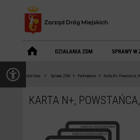
Menu
główne
DZIAŁANIA ZDM
SPRAWY W 
KARTA
otwórz
N+,
panel
Jesteś tutaj
Sprawy ZDM
Parkowanie
Karta N+, Powstańca,
dostępności
POWSTAŃCA,
HONOROWA
KARTA N+, POWSTAŃCA
-
ZDM
WARSZAWA