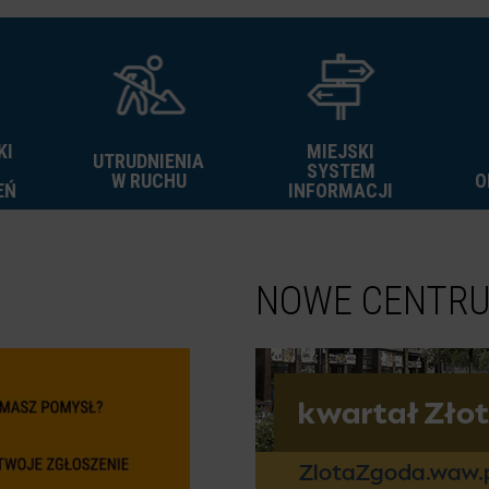
KI
MIEJSKI
UTRUDNIENIA
SYSTEM
W RUCHU
O
EŃ
INFORMACJI
NOWE CENTR