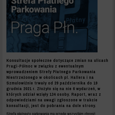
-
ZDM
WARSZAWA
Konsultacje społeczne dotyczące zmian na ulicach
Pragi-Północ w związku z ewentualnym
wprowadzeniem Strefy Płatnego Parkowania
Niestrzeżonego w okolicach pl. Hallera i na
Szmulowiźnie trwały od 29 października do 19
grudnia 2021 r. Złożyło się na nie 6 wydarzeń, w
których udział wzięły 134 osoby. Raport, wraz z
odpowiedziami na uwagi zgłoszone w trakcie
konsultacji, jest do pobrania na dole strony.
Strefa płatnego parkowania ma przede wszystkim chronić