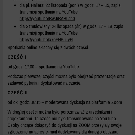
dla pl. Hallera: 22 listopada (pon.) w godz. 17 – 19, zapis
transmisji spotkania na YouTube
https://youtu.be/BwJrBABLah0
dla Szmulowizny: 24 listopada (śr.) w godz. 17 – 19, zapis
transmisji spotkania na YouTube
https://youtu.be/x7oENPu_yFI
Spotkania online składały się z dwóch części.
CZĘŚĆ I
od godz. 17:00 – spotkanie na
YouTube
Podczas pierwszej części można było obejrzeć prezentacje oraz
zadawać pytania i dyskutować na czacie.
CZĘŚĆ II
od ok. godz. 18:15 – moderowana dyskusja na platformie Zoom
W drugiej części można było porozmawiać z urzędnikami i
projektantami. Ta cześć nie była transmitowana na YouTube.
Osoby chcące dołączyć do dyskusji na ZOOM przesyłały swoje
zgłoszenie na adres e-mail dedykowany dla danego obszaru.