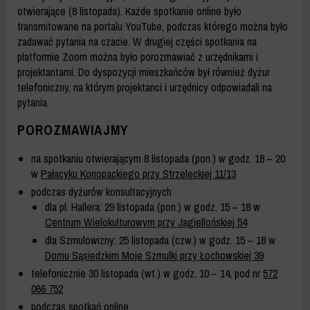
otwierające (8 listopada). Każde spotkanie online było
transmitowane na portalu YouTube, podczas którego można było
zadawać pytania na czacie. W drugiej części spotkania na
platformie Zoom można było porozmawiać z urzędnikami i
projektantami. Do dyspozycji mieszkańców był również dyżur
telefoniczny, na którym projektanci i urzędnicy odpowiadali na
pytania.
POROZMAWIAJMY
na spotkaniu otwierającym 8 listopada (pon.) w godz. 18 – 20
w
Pałacyku Konopackiego przy Strzeleckiej 11/13
podczas dyżurów konsultacyjnych
dla pl. Hallera: 29 listopada (pon.) w godz. 15 – 18 w
Centrum Wielokulturowym przy Jagiellońskiej 54
dla Szmulowizny: 25 listopada (czw.) w godz. 15 – 18 w
Domu Sąsiedzkim Moje Szmulki przy Łochowskiej 39
telefonicznie 30 listopada (wt.) w godz. 10 – 14, pod nr
572
066 752
podczas spotkań online