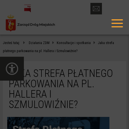
otwórz
formularz
menu
kontaktowy
głów
JAKA
Jesteś tutaj
Działania ZDM
Konsultacje i spotkania
Jaka strefa
STREFA
płatnego parkowania na pl. Hallera i Szmulowiźnie?
PŁATNEGO
otwórz
PARKOWANIA
panel
JAKA STREFA PŁATNEGO
dostępności
NA
PARKOWANIA NA PL.
PL.
HALLERA I
HALLERA
SZMULOWIŹNIE?
I
SZMULOWIŹNIE?