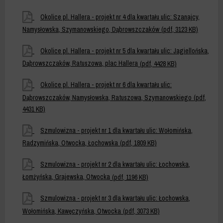
kwartału
nr
Hallera
ulic:
2
-
Okolice
Okolice pl. Hallera - projekt nr 4 dla kwartału ulic: Szanajcy,
Młota,
dla
projekt
pl.
Namysłowska, Szymanowskiego, Dąbrowszczaków
(pdf, 3123 KB)
Szanajcy,
kwartału
nr
Hallera
Darwina,
ulic:
3
-
Okolice
Okolice pl. Hallera - projekt nr 5 dla kwartału ulic: Jagiellońska,
Burdzińskiego
Namysłowska,
dla
projekt
pl.
Dąbrowszczaków, Ratuszowa, plac Hallera
(pdf, 4428 KB)
Nusbauma,
kwartału
nr
Hallera
Darwina,
ulic:
4
-
Okolice
Okolice pl. Hallera - projekt nr 6 dla kwartału ulic:
Szanajcy
Szanajcy,
dla
projekt
pl.
Dąbrowszczaków, Namysłowska, Ratuszowa, Szymanowskiego
(pdf,
pl.
kwartału
nr
Hallera
4431 KB)
Hallera,
ulic:
5
-
Dąbrowszczaków,
Szanajcy,
dla
projekt
Szmulowizna
Szmulowizna - projekt nr 1 dla kwartału ulic: Wołomińska,
Szymanowskiego
Namysłowska,
kwartału
nr
-
Radzymińska, Otwocka, Łochowska
(pdf, 1809 KB)
Szymanowskiego,
ulic:
6
projekt
Dąbrowszczaków
Jagiellońska,
dla
nr
Szmulowizna
Szmulowizna - projekt nr 2 dla kwartału ulic: Łochowska,
Dąbrowszczaków,
kwartału
1
-
Łomżyńska, Grajewska, Otwocka
(pdf, 1196 KB)
Ratuszowa,
ulic:
dla
projekt
plac
Dąbrowszczaków,
kwartału
nr
Szmulowizna
Szmulowizna - projekt nr 3 dla kwartału ulic: Łochowska,
Hallera
Namysłowska,
ulic:
2
-
Wołomińska, Kawęczyńska, Otwocka
(pdf, 3073 KB)
Ratuszowa,
Wołomińska,
dla
projekt