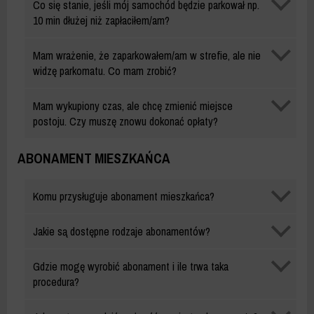
Co się stanie, jeśli mój samochód będzie parkował np.
za
10 min dłużej niż zapłaciłem/am?
parkowanie
Opłaty
Mam wrażenie, że zaparkowałem/am w strefie, ale nie
za
widzę parkomatu. Co mam zrobić?
parkowanie
Opłaty
Mam wykupiony czas, ale chcę zmienić miejsce
za
postoju. Czy muszę znowu dokonać opłaty?
parkowanie
ABONAMENT MIESZKAŃCA
Abonament
Komu przysługuje abonament mieszkańca?
mieszkańca
Abonament
Jakie są dostępne rodzaje abonamentów?
mieszkańca
Abonament
Gdzie mogę wyrobić abonament i ile trwa taka
mieszkańca
procedura?
Abonament