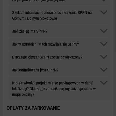
Płatnego
Parkowania
Strefa
Szukam informacji odnośnie rozszerzenia SPPN na
Niestrzeżonego
Płatnego
Górnym i Dolnym Mokotowie
(SPPN)
Parkowania
Niestrzeżonego
Strefa
Jaki zasięg ma SPPN?
(SPPN)
Płatnego
Parkowania
Strefa
Jak w ostatnich latach rozwijała się SPPN?
Niestrzeżonego
Płatnego
(SPPN)
Parkowania
Strefa
Dlaczego obszar SPPN został powiększony?
Niestrzeżonego
Płatnego
(SPPN)
Parkowania
Strefa
Jak kontrolowana jest SPPN?
Niestrzeżonego
Płatnego
(SPPN)
Parkowania
Strefa
Kto zatwierdził projekt miejsc parkingowych w danej
Niestrzeżonego
Płatnego
lokalizacji? Dlaczego zmieniła się organizacja ruchu w
(SPPN)
Parkowania
mojej okolicy?
Niestrzeżonego
(SPPN)
OPŁATY ZA PARKOWANIE