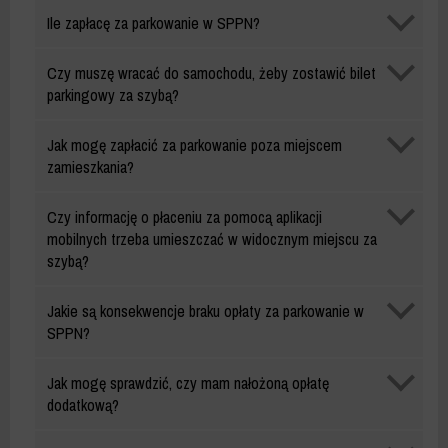
Opłaty
Ile zapłacę za parkowanie w SPPN?
za
parkowanie
Opłaty
Czy muszę wracać do samochodu, żeby zostawić bilet
za
parkingowy za szybą?
parkowanie
Opłaty
Jak mogę zapłacić za parkowanie poza miejscem
za
zamieszkania?
parkowanie
Opłaty
Czy informację o płaceniu za pomocą aplikacji
za
mobilnych trzeba umieszczać w widocznym miejscu za
parkowanie
szybą?
Opłaty
Jakie są konsekwencje braku opłaty za parkowanie w
za
SPPN?
parkowanie
Opłaty
Jak mogę sprawdzić, czy mam nałożoną opłatę
za
dodatkową?
parkowanie
Opłaty