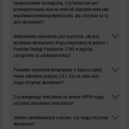
zarejestrowane na niego/nią. Czy konieczne jest
przerejestrowanie auta na mnie lub dopisanie mnie jako
współwłaścicielki/współwłaściciela, aby otrzymać na to
auto abonament?
Abonament
Właścicielem samochodu jest mąż/żona. Jak przy
mieszkańca
wyrabianiu abonamentu drogą stacjonarną (w jednym z
Punktów Obsługi Pasażerów ZTM) w jego/jej
zastępstwie to udokumentować?
Abonament
Posiadam samochód kempingowy o dopuszczalnej
mieszkańca
masie całkowitej powyżej 2,5 t. Czy na takie auto
mogę otrzymać abonament?
Abonament
Czy wynajmując mieszkanie na terenie SPPN mogę
mieszkańca
otrzymać abonament mieszkańca?
Abonament
Jestem zameldowany/a czasowo, czy mogę otrzymać
mieszkańca
abonament?