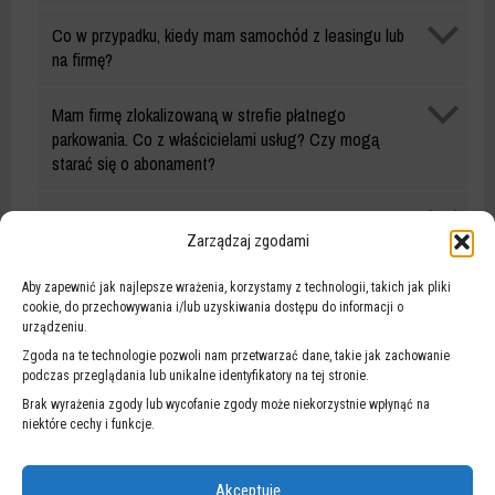
Abonament
Co w przypadku, kiedy mam samochód z leasingu lub
mieszkańca
na firmę?
Abonament
Mam firmę zlokalizowaną w strefie płatnego
mieszkańca
parkowania. Co z właścicielami usług? Czy mogą
starać się o abonament?
Abonament
Czy mogę wnioskować abonament na podstawie PIT
mieszkańca
sprzed 2 lat?
Zarządzaj zgodami
Abonament
Aby zapewnić jak najlepsze wrażenia, korzystamy z technologii, takich jak pliki
Czy mogę otrzymać zwrot środków za
mieszkańca
cookie, do przechowywania i/lub uzyskiwania dostępu do informacji o
niewykorzystany okres abonamentu?
urządzeniu.
Zgoda na te technologie pozwoli nam przetwarzać dane, takie jak zachowanie
ABONAMENT MIESZKAŃCA – REJONOWY
podczas przeglądania lub unikalne identyfikatory na tej stronie.
Brak wyrażenia zgody lub wycofanie zgody może niekorzystnie wpłynąć na
Abonament
niektóre cechy i funkcje.
Ile kosztuje i do czego uprawnia abonament rejonowy?
mieszkańca
–
Abonament
Akceptuję