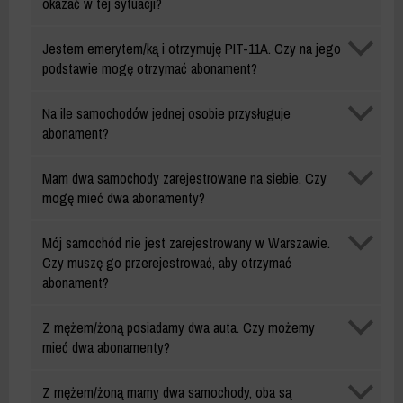
okazać w tej sytuacji?
Abonament
Jestem emerytem/ką i otrzymuję PIT-11A. Czy na jego
mieszkańca
podstawie mogę otrzymać abonament?
Abonament
Na ile samochodów jednej osobie przysługuje
mieszkańca
abonament?
Abonament
Mam dwa samochody zarejestrowane na siebie. Czy
mieszkańca
mogę mieć dwa abonamenty?
Abonament
Mój samochód nie jest zarejestrowany w Warszawie.
mieszkańca
Czy muszę go przerejestrować, aby otrzymać
abonament?
Abonament
Z mężem/żoną posiadamy dwa auta. Czy możemy
mieszkańca
mieć dwa abonamenty?
Abonament
Z mężem/żoną mamy dwa samochody, oba są
mieszkańca