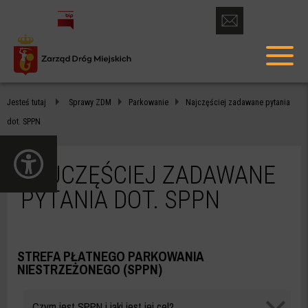
otwórz
formularz
menu
kontaktowy
głów
NAJCZĘŚCIEJ
Jesteś tutaj
Sprawy ZDM
Parkowanie
Najczęściej zadawane pytania
ZADAWANE
dot. SPPN
PYTANIA
otwórz
DOT.
panel
NAJCZĘŚCIEJ ZADAWANE
dostępności
SPPN
PYTANIA DOT. SPPN
-
ZDM
STREFA PŁATNEGO PARKOWANIA
WARSZAWA
NIESTRZEŻONEGO (SPPN)
Strefa
Czym jest SPPN i jaki jest jej cel?