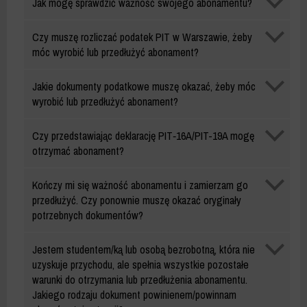
Jak mogę sprawdzić ważność swojego abonamentu?
mieszkańca
Abonament
Czy muszę rozliczać podatek PIT w Warszawie, żeby
mieszkańca
móc wyrobić lub przedłużyć abonament?
Abonament
Jakie dokumenty podatkowe muszę okazać, żeby móc
mieszkańca
wyrobić lub przedłużyć abonament?
Abonament
Czy przedstawiając deklarację PIT‑16A/PIT-19A mogę
mieszkańca
otrzymać abonament?
Abonament
Kończy mi się ważność abonamentu i zamierzam go
mieszkańca
przedłużyć. Czy ponownie muszę okazać oryginały
potrzebnych dokumentów?
Abonament
Jestem studentem/ką lub osobą bezrobotną, która nie
mieszkańca
uzyskuje przychodu, ale spełnia wszystkie pozostałe
warunki do otrzymania lub przedłużenia abonamentu.
Jakiego rodzaju dokument powinienem/powinnam