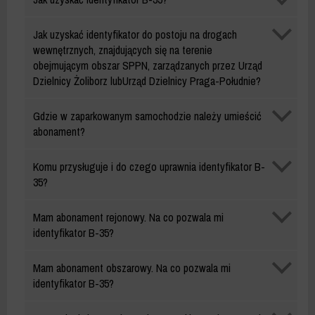
B-
35
Identyfikator
Jak uzyskać identyfikator do postoju na drogach
B-
wewnętrznych, znajdujących się na terenie
35
obejmującym obszar SPPN, zarządzanych przez Urząd
Dzielnicy Żoliborz lubUrząd Dzielnicy Praga-Południe?
Identyfikator
Gdzie w zaparkowanym samochodzie należy umieścić
B-
abonament?
35
Identyfikator
Komu przysługuje i do czego uprawnia identyfikator B-
B-
35?
35
Identyfikator
Mam abonament rejonowy. Na co pozwala mi
B-
identyfikator B-35?
35
Identyfikator
Mam abonament obszarowy. Na co pozwala mi
B-
identyfikator B-35?
35
Identyfikator