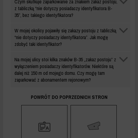
Czym skutkuje zaparkowanie za znakiem zakaz postoju,
B-
z tabliczką “nie dotyczy posiadaczy identyfikatora B-
35
35”, bez takiego identyfikatora?
Identyfikator
W mojej okolicy pojawiły się zakazy postoju z tabliczką
B-
“nie dotyczy posiadaczy identyfikatora”. Jak mogę
35
zdobyć taki identyfikator?
Identyfikator
Na mojej ulicy stoi kilka znaków B-35 „zakaz postoju” z
B-
wyłączeniem posiadaczy identyfikatorów. Niektóre są
35
dalej niż 150 m od mojego domu. Czy mogę tam
zaparkować z abonamentem rejonowym?
POWRÓT DO POPRZEDNICH STRON